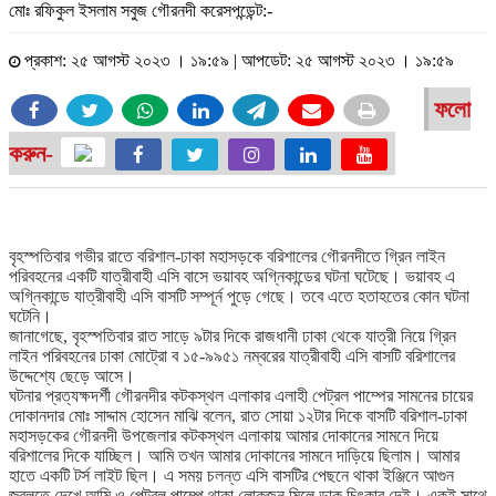
মোঃ রফিকুল ইসলাম সবুজ গৌরনদী করেসপন্ডেন্ট:-
প্রকাশ: ২৫ আগস্ট ২০২৩ । ১৯:৫৯ | আপডেট: ২৫ আগস্ট ২০২৩ । ১৯:৫৯
ফলো
করুন-
বৃহস্পতিবার গভীর রাতে বরিশাল-ঢাকা মহাসড়কে বরিশালের গৌরনদীতে গ্রিন লাইন
পরিবহনের একটি যাত্রীবাহী এসি বাসে ভয়াবহ অগ্নিকান্ডের ঘটনা ঘটেছে। ভয়াবহ এ
অগ্নিকান্ডে যাত্রীবাহী এসি বাসটি সম্পূর্ন পুড়ে গেছে। তবে এতে হতাহতের কোন ঘটনা
ঘটেনি।
জানাগেছে, বৃহস্পতিবার রাত সাড়ে ৯টার দিকে রাজধানী ঢাকা থেকে যাত্রী নিয়ে গ্রিন
লাইন পরিবহনের ঢাকা মোট্রো ব ১৫-৯৯৫১ নম্বরের যাত্রীবাহী এসি বাসটি বরিশালের
উদ্দেশ্যে ছেড়ে আসে।
ঘটনার প্রত্যক্ষদর্শী গৌরনদীর কটকস্থল এলাকার এলাহী পেট্রল পাম্পের সামনের চায়ের
দোকানদার মোঃ সাদ্দাম হোসেন মাঝি বলেন, রাত সোয়া ১২টার দিকে বাসটি বরিশাল-ঢাকা
মহাসড়কের গৌরনদী উপজেলার কটকস্থল এলাকায় আমার দোকানের সামনে দিয়ে
বরিশালের দিকে যাচ্ছিল। আমি তখন আমার দোকানের সামনে দাড়িয়ে ছিলাম। আমার
হাতে একটি টর্স লাইট ছিল। এ সময় চলন্ত এসি বাসটির পেছনে থাকা ইঞ্জিনে আগুন
জ্বলতে দেখে আমি ও পেট্রল পাম্পে থাকা লোকজন মিলে ডাক চিৎকার দেই। একই সাথে