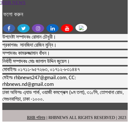
ফলো করুন
উপদেষ্টা সম্পাদকঃ রোমান চৌধুরী।
প্রকাশকঃ সানজিদা রেজিন মুন্নি।
সম্পাদকঃ কামরুজ্জামান বাঁধন।
নির্বাহী সম্পাদকঃ মোঃ জালাল উদ্দিন জুয়েল।
মোবাইলঃ ০১৭১১-৯৫৭২৬৩, ০১৭১২-৮৩১৪৪৭
মেইলঃ rhbnews247@gmail.com, CC:
rhbnews.nd@gmail.com
ঢাকা অফিসঃ এ্যাড পার্ক, ওয়াজী কমপ্লেক্স (৯ম তলা), ৩১/সি, তোপখানা রোড,
সেগুনবাগিচা, ঢাকা -১০০০.
RHB পরিবার
| RHBNEWS ALL RIGHTS RESERVED | 2023