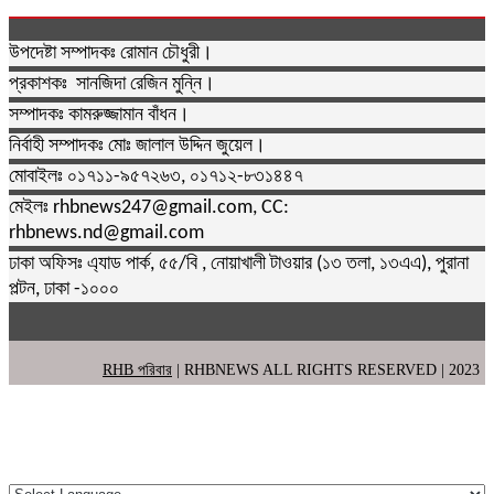
উপদেষ্টা সম্পাদকঃ রোমান চৌধুরী।
প্রকাশকঃ সানজিদা রেজিন মুন্নি।
সম্পাদকঃ কামরুজ্জামান বাঁধন।
নির্বাহী সম্পাদকঃ মোঃ জালাল উদ্দিন জুয়েল।
মোবাইলঃ ০১৭১১-৯৫৭২৬৩, ০১৭১২-৮৩১৪৪৭
মেইলঃ rhbnews247@gmail.com, CC:
rhbnews.nd@gmail.com
ঢাকা অফিসঃ এ্যাড পার্ক, ৫৫/বি , নোয়াখালী টাওয়ার (১৩ তলা, ১৩এএ), পুরানা
পল্টন, ঢাকা -১০০০
RHB পরিবার
| RHBNEWS ALL RIGHTS RESERVED | 2023