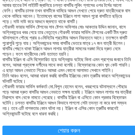
আমার হাতের টর্স লাইটটি জ্বালিয়ে চলন্ত বাসটির লুকিং গ্লাসের ওপর টর্সের আলো
ফেলি। বাসটির চালক তখন বাসটিকে থামিয়ে আগুন দেখতে পেয়ে দ্রুত যাত্রীদেরকে বাস
থেকে নামিয়ে আনেন। ইতোমধ্যে বাসের ইঞ্জিনে লাগা আগুন পুরো বাসটিতে ছড়িয়ে
পড়ে। দাউ দাউ করে আগুনে জ্বলতে থাকে বাসটি।
গৌরনদী ফায়ার সার্ভিস ষ্টেশনের সাব ষ্টেশন অফিসার মোঃ আকতার উদ্দিন জানান, বাসে
অগ্নিকান্ডের খবর পেয়ে তার নেতৃত্বে গৌরনদী ফায়ার সার্ভিস ষ্টেশনের একটি টীম দ্রুত
ঘটনাস্থলে পৌছে প্রায় ৪০মিনিটের প্রচেষ্টায় আগুন নিয়ন্তনে আনে। ততক্ষনে বাসটি
পুরোপুরি পুড়ে যায়। অগ্নিকান্ডের সময় বাসটির ভেতরে মাত্র ১৭ জন যাত্রী ছিলেন।
বাসটির পেছনে থাকা ইঞ্জিনে আগুন লাগায় যাত্রীরা সামনের দরজা দিয়ে দ্রুত নেমে
পড়েন। ফলে যাত্রীদের কেউ হতাহত হয়নি।
বাসটির ইঞ্জিন বা এসি বিস্ফোরিত হয়ে অগ্নিকান্ড ঘটেছে কিনা এমন প্রশ্নের জবাবে তিনি
বলেন, আমরা প্রত্যক্ষ দর্শীদের সাথে কথা বলেছি। বিস্ফোরনের কোন শব্দ কেউ পায়নি।
এ ছাড়া আগুন নেভাতে গিয়েও আমরা এমন কোনো আলামত সেখানে পাইনি।
তিনি আরও বলেন, আমরা ধারনা করছি বাসটির ইঞ্জিনের কোন ত্রুটির কারনে অগ্নিকান্ডের
ঘটনাটি ঘটেছে।
গৌরনদী ফায়ার সার্ভিস কর্মকর্তা মো.বিপুল হোসেন বলেন, খবরপেয়ে ঘটনাস্থলে পৌছার
পড়ে আমরা দ্রুত বাসটির আগুন নেভাতে সক্ষম হয়েছি। ইঞ্জিনে আগুন লাগার পর যাত্রীরা
নিরাপদে বাস থেকে নামতে পেরেছে। বাসটির ইঞ্জিন বা এসিতে কোন প্রকার বিষ্ফোরন
ঘটেনি। চলন্ত বাসটির ইঞ্জিনে আগুন কিভাবে লাগলো সেটা তদন্ত না করে বলা সম্ভব
নয়। তবে এটি নাশকতার কোন ঘটনা নয়। ইঞ্জিন বা এসির কোন ত্রুটির কারনেই
অগ্নিকান্ডটি ঘটেছে বলে ধারনা করছি।
শেয়ার করুন