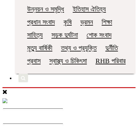
উন্নয়ন ও সমৃদ্ধি
ইতিহাস ঐতিহ্য
প্রধান সংবাদ
কৃষি
ভ্রমন
শিক্ষা
সাহিত্য
সড়ক দুর্ঘটনা
শোক সংবাদ
মৃত্যু বার্ষিকী
তথ্য ও প্রযুক্তি
দুর্নীতি
প্রবাস
স্বাস্থ্য ও চিকিৎসা
RHB পরিবার
জাতীয়
রাজনীতি