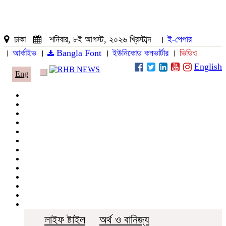
ঢাকা
শনিবার, ৮ই আগস্ট, ২০২৬ খ্রিস্টাব্দ
।
ই-পেপার
।
আর্কাইভ
।
Bangla Font
।
ইউনিকোড কনভার্টার
।
ভিডিও
English
Eng
Toggle
navigation
জাতীয়
রাজনীতি
দেশজুড়ে
আন্তর্জাতিক
অপরাধ ও আইন
খেলাধুলা
ধর্ম
বিনোদন
খাবার রেসিপি
ছবি
ভিডিও
অন্যান্য
লাইফ ষ্টাইল
অর্থ ও বানিজ্য