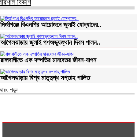
বরিশাল বিভাগ
মির্জাগঞ্জে বিএনপির আয়োজনে জুলাই যোদ্ধাদের..
আগৈলঝাড়ায় জুলাই গণঅভ্যুত্থান দিবস পালন..
রাঙ্গাবালীতে এক দম্পতির মানবেতর জীবন-যাপন
আগৈলঝাড়ায় বিশ্ব মাতৃদুগ্ধ সপ্তাহ পালিত
আরও পড়ুন