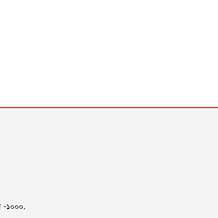
কা -১০০০.