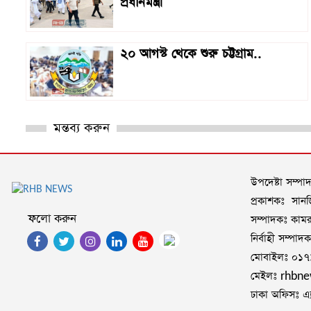
প্রধানমন্ত্রী
২০ আগস্ট থেকে শুরু চট্টগ্রাম..
মন্তব্য করুন
উপদেষ্টা সম্প
প্রকাশকঃ সানজি
ফলো করুন
সম্পাদকঃ কামরু
নির্বাহী সম্পা
মোবাইলঃ ০১
মেইলঃ rhbn
ঢাকা অফিসঃ এ্য