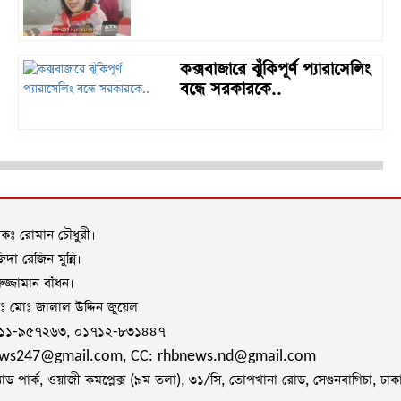
কক্সবাজারে ঝুঁকিপূর্ণ প্যারাসেলিং
বন্ধে সরকারকে..
াদকঃ রোমান চৌধুরী।
দা রেজিন মুন্নি।
জ্জামান বাঁধন।
দকঃ মোঃ জালাল উদ্দিন জুয়েল।
৭১১-৯৫৭২৬৩, ০১৭১২-৮৩১৪৪৭
ews247@gmail.com, CC: rhbnews.nd@gmail.com
াড পার্ক, ওয়াজী কমপ্লেক্স (৯ম তলা), ৩১/সি, তোপখানা রোড, সেগুনবাগিচা, ঢা