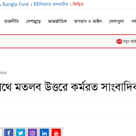
Bangla Font
।
ইউনিকোড কনভার্টার
।
ভিডিও
রাজনীতি
দেশজুড়ে
আন্তর্জাতিক
অপরাধ ও আইন
খেলাধুলা
ধর্
নতুন দায়িত্বে ৬
িনিময়
 সাথে মতলব উত্তরে কর্মরত সাংবা