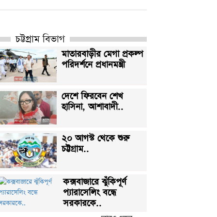
চট্টগ্রাম বিভাগ
মাতারবাড়ীর মেগা প্রকল্প
পরিদর্শনে প্রধানমন্ত্রী
দেশে ফিরবেন শেখ
হাসিনা, আশাবাদী..
২০ আগস্ট থেকে শুরু
চট্টগ্রাম..
কক্সবাজারে ঝুঁকিপূর্ণ
প্যারাসেলিং বন্ধে
সরকারকে..