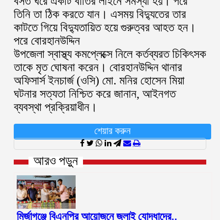
বসত ঘরে একটি বাতির লাইনে সমস্যা হয়। পরে
তিনি তা ঠিক করতে যান। এসময় বিদ্যুতের তার
কাটতে গিয়ে বিদ্যুতায়িত হয়ে গুরুত্বর আহত হন।
পরে বোরহানউদ্দিন
উপজেলা স্বাস্থ্য কমপ্লেক্সে নিলে কর্তব্যরত চিকিৎসক
তাকে মৃত ঘোষনা করেন। বোরহানউদ্দিন থানার
অফিসার্স ইনচার্জ (ওসি) মো. মনির হোসেন মিয়া
ঘটনার সত্যতা নিশ্চিত করে জানান, আইনগত
ব্যবস্থা প্রক্রিয়াধীন।
শেয়ার করুন
আরও পড়ুন
মির্জাগঞ্জে বিএনপির আয়োজনে জুলাই যোদ্ধাদের..