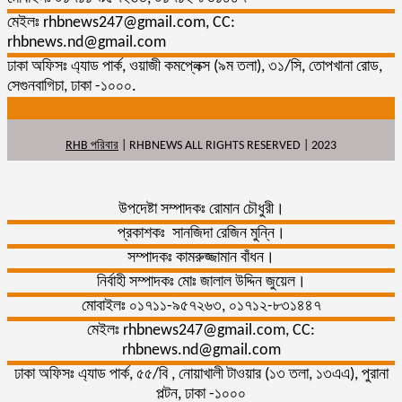
মেইলঃ rhbnews247@gmail.com, CC:
rhbnews.nd@gmail.com
ঢাকা অফিসঃ এ্যাড পার্ক, ওয়াজী কমপ্লেক্স (৯ম তলা), ৩১/সি, তোপখানা রোড,
সেগুনবাগিচা, ঢাকা -১০০০.
RHB পরিবার
| RHBNEWS ALL RIGHTS RESERVED | 2023
উপদেষ্টা সম্পাদকঃ রোমান চৌধুরী।
প্রকাশকঃ সানজিদা রেজিন মুন্নি।
সম্পাদকঃ কামরুজ্জামান বাঁধন।
নির্বাহী সম্পাদকঃ মোঃ জালাল উদ্দিন জুয়েল।
মোবাইলঃ ০১৭১১-৯৫৭২৬৩, ০১৭১২-৮৩১৪৪৭
মেইলঃ rhbnews247@gmail.com, CC:
rhbnews.nd@gmail.com
ঢাকা অফিসঃ এ্যাড পার্ক, ৫৫/বি , নোয়াখালী টাওয়ার (১৩ তলা, ১৩এএ), পুরানা
পল্টন, ঢাকা -১০০০