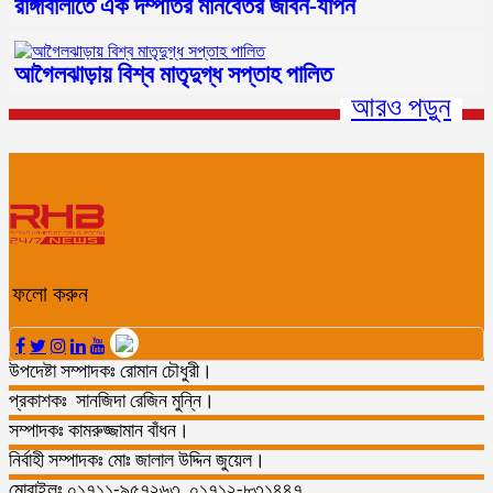
রাঙ্গাবালীতে এক দম্পতির মানবেতর জীবন-যাপন
আগৈলঝাড়ায় বিশ্ব মাতৃদুগ্ধ সপ্তাহ পালিত
আরও পড়ুন
ফলো করুন
উপদেষ্টা সম্পাদকঃ রোমান চৌধুরী।
প্রকাশকঃ সানজিদা রেজিন মুন্নি।
সম্পাদকঃ কামরুজ্জামান বাঁধন।
নির্বাহী সম্পাদকঃ মোঃ জালাল উদ্দিন জুয়েল।
মোবাইলঃ ০১৭১১-৯৫৭২৬৩, ০১৭১২-৮৩১৪৪৭