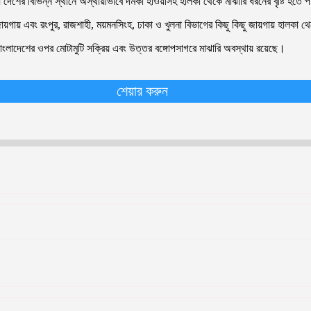
দেশের বিভিন্ন স্থানে অস্থায়ীভাবে দমকা হাওয়াসহ হালকা থেকে মাঝারি ধরনের বৃষ্টি হতে
গায় এবং রংপুর, রাজশাহী, ময়মনসিংহ, ঢাকা ও খুলনা বিভাগের কিছু কিছু জায়গায় হালকা থেক
ু বাংলাদেশের ওপর মোটামুটি সক্রিয় এবং উত্তর বঙ্গোপসাগরে মাঝারি অবস্থায় রয়েছে।
শেয়ার করুন