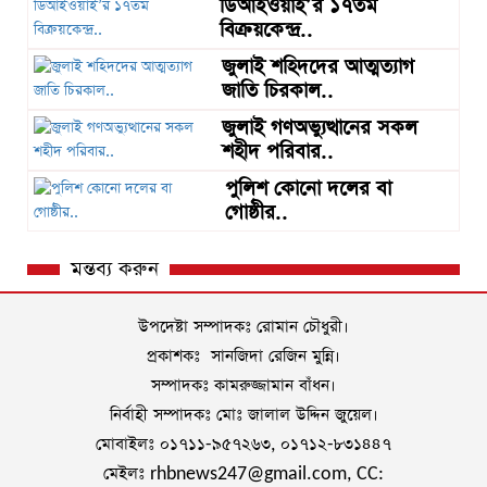
ডিআইওয়াই’র ১৭তম
বিক্রয়কেন্দ্র..
জুলাই শহিদদের আত্মত্যাগ
জাতি চিরকাল..
জুলাই গণঅভ্যুত্থানের সকল
শহীদ পরিবার..
পুলিশ কোনো দলের বা
গোষ্ঠীর..
মন্তব্য করুন
উপদেষ্টা সম্পাদকঃ রোমান চৌধুরী।
প্রকাশকঃ সানজিদা রেজিন মুন্নি।
সম্পাদকঃ কামরুজ্জামান বাঁধন।
নির্বাহী সম্পাদকঃ মোঃ জালাল উদ্দিন জুয়েল।
মোবাইলঃ ০১৭১১-৯৫৭২৬৩, ০১৭১২-৮৩১৪৪৭
মেইলঃ rhbnews247@gmail.com, CC: