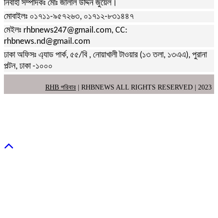
নির্বাহী সম্পাদকঃ মোঃ জালাল উদ্দিন জুয়েল।
মোবাইলঃ ০১৭১১-৯৫৭২৬৩, ০১৭১২-৮৩১৪৪৭
মেইলঃ rhbnews247@gmail.com, CC:
rhbnews.nd@gmail.com
ঢাকা অফিসঃ এ্যাড পার্ক, ৫৫/বি , নোয়াখালী টাওয়ার (১৩ তলা, ১৩এএ), পুরানা
পল্টন, ঢাকা -১০০০
RHB পরিবার
| RHBNEWS ALL RIGHTS RESERVED | 2023