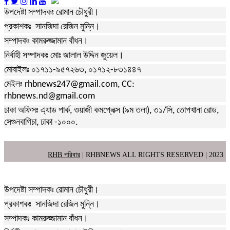
উপদেষ্টা সম্পাদকঃ রোমান চৌধুরী।
প্রকাশকঃ সানজিদা রেজিন মুন্নি।
সম্পাদকঃ কামরুজ্জামান বাঁধন।
নির্বাহী সম্পাদকঃ মোঃ জালাল উদ্দিন জুয়েল।
মোবাইলঃ ০১৭১১-৯৫৭২৬৩, ০১৭১২-৮৩১৪৪৭
মেইলঃ rhbnews247@gmail.com, CC:
rhbnews.nd@gmail.com
ঢাকা অফিসঃ এ্যাড পার্ক, ওয়াজী কমপ্লেক্স (৯ম তলা), ৩১/সি, তোপখানা রোড,
সেগুনবাগিচা, ঢাকা -১০০০.
RHB পরিবার
| RHBNEWS ALL RIGHTS RESERVED | 2023
উপদেষ্টা সম্পাদকঃ রোমান চৌধুরী।
প্রকাশকঃ সানজিদা রেজিন মুন্নি।
সম্পাদকঃ কামরুজ্জামান বাঁধন।