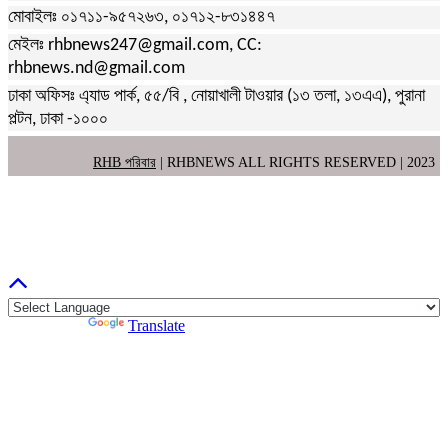
মোবাইলঃ ০১৭১১-৯৫৭২৬৩, ০১৭১২-৮৩১৪৪৭
মেইলঃ rhbnews247@gmail.com, CC:
rhbnews.nd@gmail.com
ঢাকা অফিসঃ এ্যাড পার্ক, ৫৫/বি , নোয়াখালী টাওয়ার (১৩ তলা, ১৩এএ), পুরানা
পল্টন, ঢাকা -১০০০
RHB পরিবার
| RHBNEWS ALL RIGHTS RESERVED | 2023
Powered by
Translate