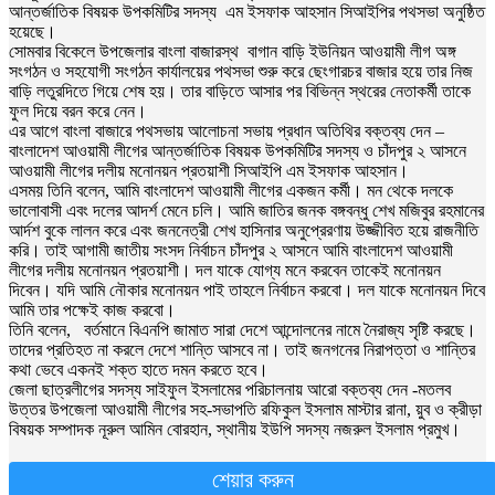
আন্তর্জাতিক বিষয়ক উপকমিটির সদস্য এম ইসফাক আহসান সিআইপির পথসভা অনুষ্ঠিত
হয়েছে।
সোমবার বিকেলে উপজেলার বাংলা বাজারস্থ বাগান বাড়ি ইউনিয়ন আওয়ামী লীগ অঙ্গ
সংগঠন ও সহযোগী সংগঠন কার্যালয়ের পথসভা শুরু করে ছেংগারচর বাজার হয়ে তার নিজ
বাড়ি লতুরদিতে গিয়ে শেষ হয়। তার বাড়িতে আসার পর বিভিন্ন স্থরের নেতাকর্মী তাকে
ফুল দিয়ে বরন করে নেন।
এর আগে বাংলা বাজারে পথসভায় আলোচনা সভায় প্রধান অতিথির বক্তব্য দেন –
বাংলাদেশ আওয়ামী লীগের আন্তর্জাতিক বিষয়ক উপকমিটির সদস্য ও চাঁদপুর ২ আসনে
আওয়ামী লীগের দলীয় মনোনয়ন প্রতয়াশী সিআইপি এম ইসফাক আহসান।
এসময় তিনি বলেন, আমি বাংলাদেশ আওয়ামী লীগের একজন কর্মী। মন থেকে দলকে
ভালোবাসী এবং দলের আদর্শ মেনে চলি। আমি জাতির জনক বঙ্গবন্ধু শেখ মজিবুর রহমানের
আর্দশ বুকে লালন করে এবং জননেত্রী শেখ হাসিনার অনুপ্রেরণায় উজ্জীবিত হয়ে রাজনীতি
করি। তাই আগামী জাতীয় সংসদ নির্বাচন চাঁদপুর ২ আসনে আমি বাংলাদেশ আওয়ামী
লীগের দলীয় মনোনয়ন প্রতয়াশী। দল যাকে যোগ্য মনে করবেন তাকেই মনোনয়ন
দিবেন। যদি আমি নৌকার মনোনয়ন পাই তাহলে নির্বাচন করবো। দল যাকে মনোনয়ন দিবে
আমি তার পক্ষেই কাজ করবো।
তিনি বলেন, বর্তমানে বিএনপি জামাত সারা দেশে আন্দোলনের নামে নৈরাজ্য সৃষ্টি করছে।
তাদের প্রতিহত না করলে দেশে শান্তি আসবে না। তাই জনগনের নিরাপত্তা ও শান্তির
কথা ভেবে একনই শক্ত হাতে দমন করতে হবে।
জেলা ছাত্রলীগের সদস্য সাইফুল ইসলামের পরিচালনায় আরো বক্তব্য দেন -মতলব
উত্তর উপজেলা আওয়ামী লীগের সহ-সভাপতি রফিকুল ইসলাম মাস্টার রানা, য়ুব ও ক্রীড়া
বিষয়ক সম্পাদক নূরুল আমিন বোরহান, স্থানীয় ইউপি সদস্য নজরুল ইসলাম প্রমুখ।
শেয়ার করুন