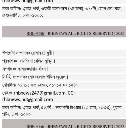
rhbnews.nd@gmail.com
ঢাকা অফিসঃ এ্যাড পার্ক, ওয়াজী কমপ্লেক্স (৯ম তলা), ৩১/সি, তোপখানা রোড,
সেগুনবাগিচা, ঢাকা -১০০০.
RHB পরিবার
| RHBNEWS ALL RIGHTS RESERVED | 2023
উপদেষ্টা সম্পাদকঃ রোমান চৌধুরী।
প্রকাশকঃ সানজিদা রেজিন মুন্নি।
সম্পাদকঃ কামরুজ্জামান বাঁধন।
নির্বাহী সম্পাদকঃ মোঃ জালাল উদ্দিন জুয়েল।
মোবাইলঃ ০১৭১১-৯৫৭২৬৩, ০১৭১২-৮৩১৪৪৭
মেইলঃ rhbnews247@gmail.com, CC:
rhbnews.nd@gmail.com
ঢাকা অফিসঃ এ্যাড পার্ক, ৫৫/বি , নোয়াখালী টাওয়ার (১৩ তলা, ১৩এএ), পুরানা
পল্টন, ঢাকা -১০০০
RHB পরিবার
| RHBNEWS ALL RIGHTS RESERVED | 2023