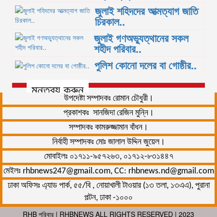
জুলাই শহিদদের আত্মত্যাগ জাতি
চিরকাল..
জুলাই গণঅভ্যুত্থানের সকল
শহীদ পরিবার..
পুলিশ কোনো দলের বা গোষ্ঠীর..
মন্তব্য করুন
উপদেষ্টা সম্পাদকঃ রোমান চৌধুরী।
প্রকাশকঃ সানজিদা রেজিন মুন্নি।
সম্পাদকঃ কামরুজ্জামান বাঁধন।
নির্বাহী সম্পাদকঃ মোঃ জালাল উদ্দিন জুয়েল।
মোবাইলঃ ০১৭১১-৯৫৭২৬৩, ০১৭১২-৮৩১৪৪৭
মেইলঃ rhbnews247@gmail.com, CC: rhbnews.nd@gmail.com
ঢাকা অফিসঃ এ্যাড পার্ক, ৫৫/বি , নোয়াখালী টাওয়ার (১৩ তলা, ১৩এএ), পুরানা
পল্টন, ঢাকা -১০০০
RHB পরিবার
| RHBNEWS ALL RIGHTS RESERVED | 2023