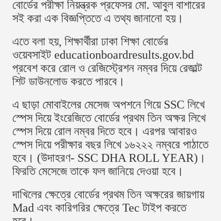
বোর্ডের পরীক্ষা নিয়ন্ত্রক প্রফেসর মো. আবুল বাশারের
সই করা এক বিজ্ঞপ্তিতে এ তথ্য জানানো হয়।
এতে বলা হয়, শিক্ষার্থীরা ঢাকা শিক্ষা বোর্ডের
ওয়েবসাইট educationboardresults.gov.bd
প্রবেশ করে রোল ও রেজিস্ট্রেশন নম্বর দিয়ে রেজাল্ট
শিট ডাউনলোড করতে পারবে।
এ ছাড়া মোবাইলের মেসেজ অপশনে গিয়ে SSC লিখে
স্পেস দিয়ে ইংরেজিতে বোর্ডের প্রথম তিন অক্ষর লিখে
স্পেস দিয়ে রোল নম্বর দিতে হবে। এরপর আবারও
স্পেস দিয়ে পরীক্ষার বছর লিখে ১৬২২২ নম্বরে পাঠাতে
হবে। (উদাহরণ- SSC DHA ROLL YEAR)।
ফিরতি মেসেজে তাকে ফল জানিয়ে দেওয়া হবে।
দাখিলের ক্ষেত্রে বোর্ডের প্রথম তিন অক্ষরের জায়গায়
Mad এবং কারিগরির ক্ষেত্রে Tec টাইপ করতে