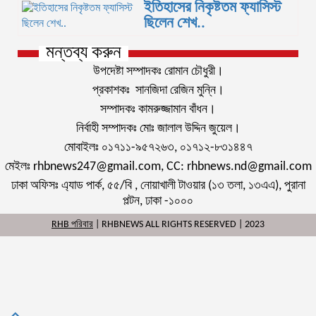
ইতিহাসের নিকৃষ্টতম ফ্যাসিস্ট
ছিলেন শেখ..
মন্তব্য করুন
উপদেষ্টা সম্পাদকঃ রোমান চৌধুরী।
প্রকাশকঃ সানজিদা রেজিন মুন্নি।
সম্পাদকঃ কামরুজ্জামান বাঁধন।
নির্বাহী সম্পাদকঃ মোঃ জালাল উদ্দিন জুয়েল।
মোবাইলঃ ০১৭১১-৯৫৭২৬৩, ০১৭১২-৮৩১৪৪৭
মেইলঃ rhbnews247@gmail.com, CC: rhbnews.nd@gmail.com
ঢাকা অফিসঃ এ্যাড পার্ক, ৫৫/বি , নোয়াখালী টাওয়ার (১৩ তলা, ১৩এএ), পুরানা
পল্টন, ঢাকা -১০০০
RHB পরিবার
| RHBNEWS ALL RIGHTS RESERVED | 2023