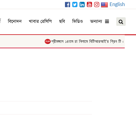
English
ম
বিনোদন
খাবার রেসিপি
ছবি
ভিডিও
অন্যান্য
শ্রীমঙ্গলে ১৪তম চা নিলামে বিটিআরআই'র গ্রিন টি রেকর্ড ২৭৯০ 