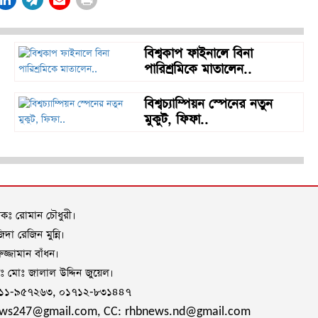
বিশ্বকাপ ফাইনালে বিনা
পারিশ্রমিকে মাতালেন..
বিশ্বচ্যাম্পিয়ন স্পেনের নতুন
মুকুট, ফিফা..
াদকঃ রোমান চৌধুরী।
দা রেজিন মুন্নি।
জ্জামান বাঁধন।
দকঃ মোঃ জালাল উদ্দিন জুয়েল।
৭১১-৯৫৭২৬৩, ০১৭১২-৮৩১৪৪৭
ews247@gmail.com, CC: rhbnews.nd@gmail.com