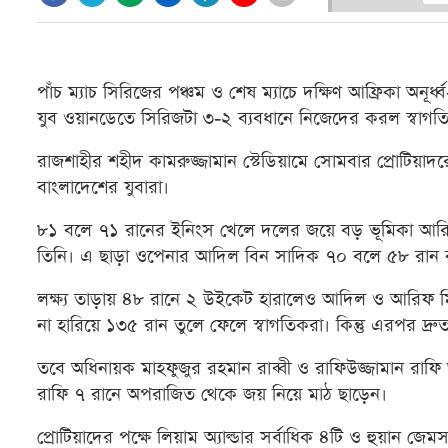
পাঁচ ম্যাচ সিরিজের পঞ্চম ও শেষ ম্যাচে দক্ষিণ আফ্রিকা অন
যুব ওয়ানডেতে সিরিজটা ৩-২ ব্যবধানে নিজেদের করল স্বাগত
রাজশাহীর শহীদ কামরুজ্জামান স্টেডিয়ামে সোমবার প্রোটিয়াদর
বাংলাদেশের যুবারা।
৮১ বলে ৭১ রানের ইনিংস খেলে দলের জয়ে বড় ভূমিকা আরিফ
তিনি। এ ছাড়া ওপেনার আদিল বিন সাদিক ৭০ বলে ৫৮ রান ক
লক্ষ্য তাড়ায় ৪৮ রানে ২ উইকেট হারালেও আদিল ও আরিফ
না হারিয়ে ১৩৫ রান তুলে ফেলে স্বাগতিকরা। কিন্তু এরপর দ্
তবে অধিনায়ক মাহফুজুর রহমান রাব্বী ও রাফিউজ্জামান রাফ
রাফি ৭ রানে অপরাজিত থেকে জয় নিয়ে মাঠ ছাড়েন।
প্রোটিয়াদের পক্ষে লিয়াম অ্যাল্ডার সর্বাধিক ৪টি ও হুয়ান জ