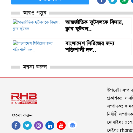
আরও পড়ুন
আন্তর্জাতিক ফুটবলকে বিদায়,
ক্লাব ফুটবল..
বাংলাদেশ সিরিজের জন্য
শক্তিশালী দল..
মন্তব্য করুন
উপদেষ্টা সম্প
প্রকাশকঃ সানজি
সম্পাদকঃ কামরু
নির্বাহী সম্পা
ফলো করুন
মোবাইলঃ ০১
মেইলঃ rhbn