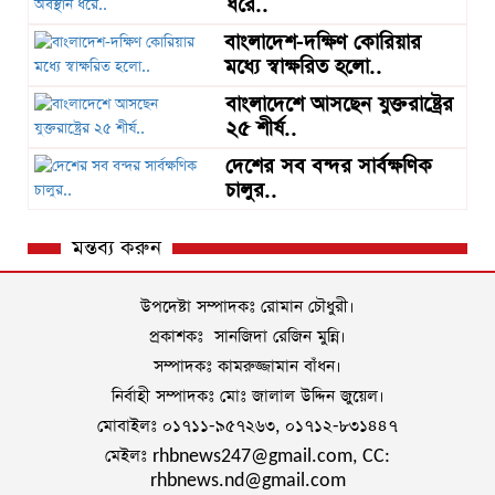
ধরে..
বাংলাদেশ-দক্ষিণ কোরিয়ার
মধ্যে স্বাক্ষরিত হলো..
বাংলাদেশে আসছেন যুক্তরাষ্ট্রের
২৫ শীর্ষ..
দেশের সব বন্দর সার্বক্ষণিক
চালুর..
মন্তব্য করুন
উপদেষ্টা সম্পাদকঃ রোমান চৌধুরী।
প্রকাশকঃ সানজিদা রেজিন মুন্নি।
সম্পাদকঃ কামরুজ্জামান বাঁধন।
নির্বাহী সম্পাদকঃ মোঃ জালাল উদ্দিন জুয়েল।
মোবাইলঃ ০১৭১১-৯৫৭২৬৩, ০১৭১২-৮৩১৪৪৭
মেইলঃ rhbnews247@gmail.com, CC:
rhbnews.nd@gmail.com