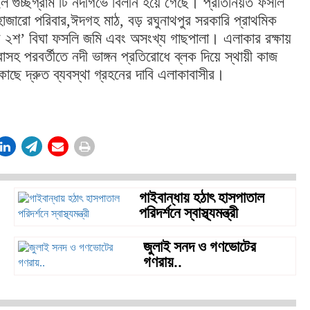
ইল গুচ্ছগ্রাম টি নদীগর্ভে বিলীন হয়ে গেছে। প্রতিনিয়ত ফসলি
হাজারো পরিবার,ঈদগহ মাঠ, বড় রঘুনাথপুর সরকারি প্রাথমিক
্রায় ২শ’ বিঘা ফসলি জমি এবং অসংখ্য গাছপালা। এলাকার রক্ষায়
াসহ পরবর্তীতে নদী ভাঙ্গন প্রতিরোধে ব্লক দিয়ে স্থায়ী কাজ
ছে দ্রুত ব্যবস্থা গ্রহনের দাবি এলাকাবাসীর।
গাইবান্ধায় হঠাৎ হাসপাতাল
পরিদর্শনে স্বাস্থ্যমন্ত্রী
জুলাই সনদ ও গণভোটের
গণরায়..