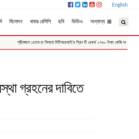
English
্ম
বিনোদন
খাবার রেসিপি
ছবি
ভিডিও
অন্যান্য
শ্রীমঙ্গলে ১৪তম চা নিলামে বিটিআরআই'র গ্রিন টি রেকর্ড ২৭৯০ টাকা কেজি দরে বিক্রি
বস্থা গ্রহনের দাবিতে