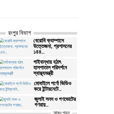
রংপুর বিভাগ
বেরোবি ক্যাম্পাসে
উত্তেজনা, প্রশাসনের
১৪৪..
গাইবান্ধায় হঠাৎ
হাসপাতাল পরিদর্শনে
স্বাস্থ্যমন্ত্রী
মোবাইলে পর্ণো ভিডিও
করে ইন্টারনেটে..
জুলাই সনদ ও গণভোটের
গণরায়..
আরও পড়ুন