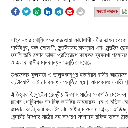
প্রকাশ: ১৫ আগস্ট ২০২৫ । ২০:৪৩ | আপডেট: ১৫ আগস্ট ২০২৫ । ২০:৪৩
ফলো করুন-
গাইবান্ধার গোবিন্দগঞ্জে করতোয়া-কাটাখালী নদীর ভাঙ্গন থেক
পার্বতীপুর, কড় সোহাগী, সুন্দুইলসহ চারগ্রাম এবং সুন্দুইল কেন্
ফসলি জমি রক্ষায় ভাঙ্গন প্রতিরোধে কার্যকর ব্যবস্থা গ্রহনে
ও এলাকাবাসীর মানববন্ধন অনুষ্ঠিত হয়েছে ।
উপজেলার ফুলবাড়ী ও তালুককানুপুর ইউনিয়ন বাসীর আয়োজন শ্যা
ঘণ্টাব্যাপী এই মানববন্ধন অনুষ্ঠিত হয়। মানববন্ধনে নারী-
ঐতিহ্যবাহি সুন্দুইল কেন্দ্রীয় ঈদগাহ মাঠের সভাপতি মেহেরুল
রাখেন গোবিন্দগঞ্জ নাগরিক কমিটির আহবায়ক এম এ মতিন মো
রমজান আলী,আমিরুল ইসলাম মাষ্টার,মাওলানা আব্দুল আজিজ,আ
কেন্দ্রীয় ঈদগাহ মাঠের সহ সাধারণ সম্পাদক রফিক হাসান ঠান্