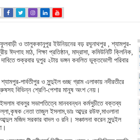
ে ফুলবাড়ী ও তালুককানুপুর ইউনিয়নের বড় রঘুনাথপুর , শ্যামপুর-
দ্রীয় ঈদগাহ মাঠ, শিক্ষা প্রতিষ্ঠান, মাদ্রাসা, কমিউনিটি ক্লিনিক,
র দাবিতে শুক্রবার দুপুর ২টায় ভঙ্গন কবলিত ভুক্তভোগী পরিবার
মপুর-পার্বতীপুর ও সুন্দুইল গুচ্ছ গ্রাম এলাকায় নদীরতীরে
পুরুষসহ বিভিন্ন শ্রেণি-পেশার মানুষ অংশ নেয়।
 ইসলাম বাবলুর সভাপতিত্বে মানববন্ধন কর্মসুচীতে বক্তব্য
ল্লা,কৃষক নেতা তাজুল ইসলাম,ডাঃ আব্দুর রউফ,মাওলানা
ব্দুল মজিদ সরকার বাদল ও রনি। সঞ্চালনা করেন সুন্দুইল
ডা।