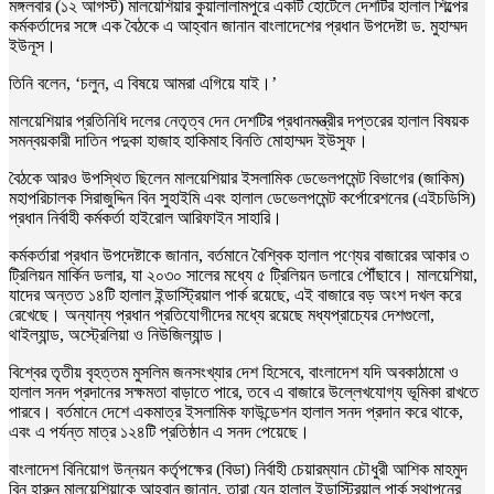
মঙ্গলবার (১২ আগস্ট) মালয়েশিয়ার কুয়ালালামপুরে একটি হোটেলে দেশটির হালাল শিল্পের
কর্মকর্তাদের সঙ্গে এক বৈঠকে এ আহ্বান জানান বাংলাদেশের প্রধান উপদেষ্টা ড. মুহাম্মদ
ইউনূস।
তিনি বলেন, ‘চলুন, এ বিষয়ে আমরা এগিয়ে যাই।’
মালয়েশিয়ার প্রতিনিধি দলের নেতৃত্ব দেন দেশটির প্রধানমন্ত্রীর দপ্তরের হালাল বিষয়ক
সমন্বয়কারী দাতিন পদুকা হাজাহ হাকিমাহ বিনতি মোহাম্মদ ইউসুফ।
বৈঠকে আরও উপস্থিত ছিলেন মালয়েশিয়ার ইসলামিক ডেভেলপমেন্ট বিভাগের (জাকিম)
মহাপরিচালক সিরাজুদ্দিন বিন সুহাইমি এবং হালাল ডেভেলপমেন্ট কর্পোরেশনের (এইচডিসি)
প্রধান নির্বাহী কর্মকর্তা হাইরোল আরিফাইন সাহারি।
কর্মকর্তারা প্রধান উপদেষ্টাকে জানান, বর্তমানে বৈশ্বিক হালাল পণ্যের বাজারের আকার ৩
ট্রিলিয়ন মার্কিন ডলার, যা ২০৩০ সালের মধ্যে ৫ ট্রিলিয়ন ডলারে পৌঁছাবে। মালয়েশিয়া,
যাদের অন্তত ১৪টি হালাল ইন্ডাস্ট্রিয়াল পার্ক রয়েছে, এই বাজারে বড় অংশ দখল করে
রেখেছে। অন্যান্য প্রধান প্রতিযোগীদের মধ্যে রয়েছে মধ্যপ্রাচ্যের দেশগুলো,
থাইল্যান্ড, অস্ট্রেলিয়া ও নিউজিল্যান্ড।
বিশ্বের তৃতীয় বৃহত্তম মুসলিম জনসংখ্যার দেশ হিসেবে, বাংলাদেশ যদি অবকাঠামো ও
হালাল সনদ প্রদানের সক্ষমতা বাড়াতে পারে, তবে এ বাজারে উল্লেখযোগ্য ভূমিকা রাখতে
পারবে। বর্তমানে দেশে একমাত্র ইসলামিক ফাউন্ডেশন হালাল সনদ প্রদান করে থাকে,
এবং এ পর্যন্ত মাত্র ১২৪টি প্রতিষ্ঠান এ সনদ পেয়েছে।
বাংলাদেশ বিনিয়োগ উন্নয়ন কর্তৃপক্ষের (বিডা) নির্বাহী চেয়ারম্যান চৌধুরী আশিক মাহমুদ
বিন হারুন মালয়েশিয়াকে আহ্বান জানান, তারা যেন হালাল ইন্ডাস্ট্রিয়াল পার্ক স্থাপনের