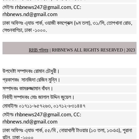
মেইলঃ rhbnews247@gmail.com, CC:
rhbnews.nd@gmail.com
ঢাকা অফিসঃ এ্যাড পার্ক, ওয়াজী কমপ্লেক্স (৯ম তলা), ৩১/সি, তোপখানা রোড,
সেগুনবাগিচা, ঢাকা -১০০০.
RHB পরিবার
| RHBNEWS ALL RIGHTS RESERVED | 2023
উপদেষ্টা সম্পাদকঃ রোমান চৌধুরী।
প্রকাশকঃ সানজিদা রেজিন মুন্নি।
সম্পাদকঃ কামরুজ্জামান বাঁধন।
নির্বাহী সম্পাদকঃ মোঃ জালাল উদ্দিন জুয়েল।
মোবাইলঃ ০১৭১১-৯৫৭২৬৩, ০১৭১২-৮৩১৪৪৭
মেইলঃ rhbnews247@gmail.com, CC:
rhbnews.nd@gmail.com
ঢাকা অফিসঃ এ্যাড পার্ক, ৫৫/বি , নোয়াখালী টাওয়ার (১৩ তলা, ১৩এএ), পুরানা
পল্টন, ঢাকা -১০০০