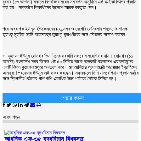
বুধবার (১৩ আগস্ট) সকালে বিশ্ববিদ্যালয়ের সমাবর্তন অনুষ্ঠানে এই ডক্টরেট ডিগ্রি প্রদান
করা হয়। সমাবর্তনে শিক্ষার্থীদের উদ্দেশে স্মারক বক্তৃতা দেন।
পরে অধ্যাপক ইউনূস ইউকেএমের চ্যান্সেলর ও নেগেরি সেম্বিলান প্রদেশের শাসক
তুয়াংকু মুহরিজ ইবনি আলমারহুম তুয়াংকু মুনাওয়িরের সঙ্গে সৌজন্য সাক্ষাৎ করবেন।
ড. মুহাম্মদ ইউনূস সোমবার তিন দিনের সরকারি সফরে মালয়েশিয়ায় যান। সোমবার (১১
আগস্ট) বাংলাদেশ সময় বিকেল ৫টা ৫০ মিনিটে তাকে বহনকারী বাংলাদেশ এয়ারলাইন্সের
একটি বিমান কুয়ালালামপুরে অবতরণ করে। মালয়েশিয়ার প্রধানমন্ত্রী আনোয়ার ইব্রাহিমের
আমন্ত্রণে প্রফেসর ইউনূস এই সফর করছেন। সফরকালে তিনি মালয়েশিয়ায় প্রধানমন্ত্রীর
সঙ্গে দ্বিপক্ষীয় বৈঠকের পাশাপাশি একাধিক উচ্চ পর্যায়ের বৈঠকে মিলিত হন।
শেয়ার করুন
আরও পড়ুন
আধুনিক এফ-৩৫ যুদ্ধবিমান বিধ্বস্ত