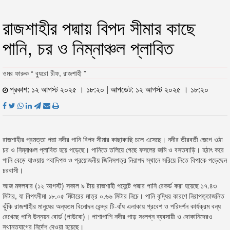
রাজশাহীর পদ্মায় বিপদ সীমার কাছে
পানি, চর ও নিম্নাঞ্চল প্লাবিত
ওমর ফারুক “ ব্যুরো চীফ, রাজশাহী ”
প্রকাশ: ১২ আগস্ট ২০২৫ । ১৮:২০ | আপডেট: ১২ আগস্ট ২০২৫ । ১৮:২০
রাজশাহীর প্রমত্তা পদ্মা নদীর পানি বিপদ সীমার কাছাকাছি চলে এসেছে। নদীর তীরবর্তী জেগে ওঠা
চর ও নিম্নাঞ্চল প্লাবিত হয়ে পড়েছে। পানিতে তলিয়ে গেছে ফসলের জমি ও বসতবাড়ি। হঠাৎ করে
পানি বেড়ে যাওয়ায় গবাদিপশু ও প্রয়োজনীয় জিনিসপত্র নিরাপদ স্থানে সরিয়ে নিতে বিপাকে পড়েছেন
চরবাসী।
আজ মঙ্গলবার (১২ আগস্ট) সকাল ৯ টায় রাজশাহী পয়েন্টে পদ্মার পানি রেকর্ড করা হয়েছে ১৭.৪৩
মিটার, যা বিপৎসীমা ১৮.০৫ মিটারের মাত্র ০.৬৬ মিটার নিচে। পানি বৃদ্ধির কারণে নিরাপত্তাজনিত
ঝুঁকি রাজশাহীর মানুষের অন্যতম বিনোদন কেন্দ্র টি-বাঁধ এলাকায় প্রবেশ ও পরিদর্শন কার্যক্রম বন্ধ
রেখেছে পানি উন্নয়ন বোর্ড (পাউবো)। পাশাপাশি নদীর পাড় সংলগ্ন ব্যবসায়ী ও দোকানিদেরও
স্থানত্যাগের নির্দেশ দেওয়া হয়েছে।