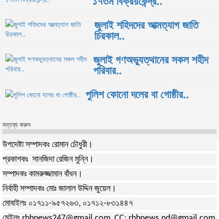
১৭তম বিক্রয়কেন্দ্র..
জুলাই শহিদদের আত্মত্যাগ জাতি
চিরকাল..
জুলাই গণঅভ্যুত্থানের সকল শহীদ
পরিবার..
পুলিশ কোনো দলের বা গোষ্ঠীর..
মন্তব্য করুন
উপদেষ্টা সম্পাদকঃ রোমান চৌধুরী।
প্রকাশকঃ সানজিদা রেজিন মুন্নি।
সম্পাদকঃ কামরুজ্জামান বাঁধন।
নির্বাহী সম্পাদকঃ মোঃ জালাল উদ্দিন জুয়েল।
মোবাইলঃ ০১৭১১-৯৫৭২৬৩, ০১৭১২-৮৩১৪৪৭
মেইলঃ rhbnews247@gmail.com, CC: rhbnews.nd@gmail.com