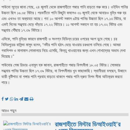
পাউবো সূত্রে জানা গেছে, ২৪ জুলাই থেকে রাজশাহীতে পদ্মার পানি বাড়তে শুরু করে। ওইদিন পানির
উচ্চতা ছিল ১৬.৩৫ মিটার। পরবর্তীতে পানি কিছুটা কমলেও ৩১ জুলাই থেকে আবারও বৃদ্ধি শুরু হয়
এবং এখনও তা অব্যাহত আছে। গত ১০ আগস্ট সকাল ৬টায় পানির উচ্চতা ছিল ১৭.১৩ মিটার, যা
একই দিনের সন্ধ্যায় বেড়ে দাঁড়ায় ১৭.২২ মিটারে। ১১ আগস্ট সকালে তা হয় ১৭.৩২ মিটার এবং
সন্ধ্যায় পৌঁছায় ১৭.৩৯ মিটারে।
এদিকে, পানি বৃদ্ধির কারনে রাজশাহী ও সংলগ্ন বিভিন্ন চরের ওপরের অংশ ডুবে গেছে। চর
খিদিরপুরের বাসিন্দা মাসুদ বলেন, “নদীর পানি হঠাৎ বেড়ে যাওয়ায় চরগুলো তলিয়ে গেছে। আমরা
গবাদিপশু ও মালামাল লোকালয়ে নিয়ে এসেছি, কিন্তু খাওয়ানোর জন্য এখন গোখাদ্যের অভাব দেখা
দিয়েছে।”
পাউবোর গেজ রিডার এনামুল হক জানান, রাজশাহীতে পদ্মার বিপৎসীমা ১৮.০৫ মিটার। সোমবার
সন্ধ্যায় পানির উচ্চতা ছিল ১৭.৩৯ মিটার, যা বিপৎসীমার খুব কাছাকাছি। স্থানীয়রা বলছেন, উজানে
ভারী বৃষ্টিপাত বা গঙ্গার পানি প্রবাহ বাড়তে থাকলে পদ্মার পানি দ্রুত বিপদ সীমা অতিক্রম করতে
পারে।
আরও পড়ুন
রাজশাহীতে মিস্টার ডিআইওয়াই’র