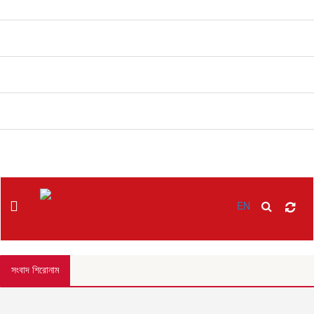
বিনোদন
খাবার রেসিপি
ছবি
ভিডিও
অন্যান্য
EN
সংবাদ শিরোনাম