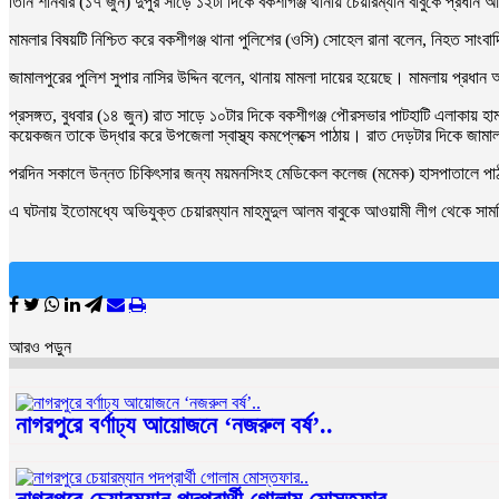
তিনি শনিবার (১৭ জুন) দুপুর সাড়ে ১২টা দিকে বকশীগঞ্জ থানায় চেয়ারম্যান বাবুকে প্
মামলার বিষয়টি নিশ্চিত করে বকশীগঞ্জ থানা পুলিশের (ওসি) সোহেল রানা বলেন, নিহত সাংবাদ
জামালপুরের পুলিশ সুপার নাসির উদ্দিন বলেন, থানায় মামলা দায়ের হয়েছে। মামলায় প্রধ
প্রসঙ্গত, বুধবার (১৪ জুন) রাত সাড়ে ১০টার দিকে বকশীগঞ্জ পৌরসভার পাটহাটি এলাকায় হ
কয়েকজন তাকে উদ্ধার করে উপজেলা স্বাস্থ্য কমপ্লেক্সে পাঠায়। রাত দেড়টার দিকে জাম
পরদিন সকালে উন্নত চিকিৎসার জন্য ময়মনসিংহ মেডিকেল কলেজ (মমেক) হাসপাতালে পাঠানো 
এ ঘটনায় ইতোমধ্যে অভিযুক্ত চেয়ারম্যান মাহমুদুল আলম বাবুকে আওয়ামী লীগ থেকে সাময
আরও পড়ুন
নাগরপুরে বর্ণাঢ্য আয়োজনে ‘নজরুল বর্ষ’..