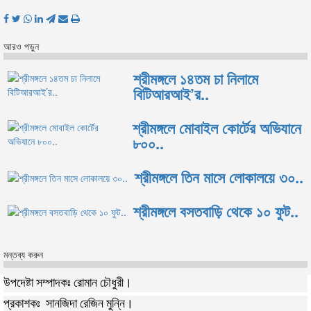
আরও পড়ুন
শ্রীমঙ্গলে ১৪তম চা নিলামে
বিটিআরআই’র..
শ্রীমঙ্গলে মোবাইল কোর্টের অভিযানে
৮০০..
শ্রীমঙ্গলে তিন মাসে লোকালয়ে ৩০..
শ্রীমঙ্গলে বসতবাড়ি থেকে ১০ ফুট..
মন্তব্য করুন
উপদেষ্টা সম্পাদকঃ রোমান চৌধুরী।
প্রকাশকঃ সানজিদা রেজিন মুন্নি।