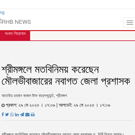
ঢাকা
শনিবার, ৮ই আগস্ট, ২০২৬ খ্রিস্টাব্দ
ng
EN
To
na
সংবাদ শিরোনাম
শ্রীমঙ্গলে মতবিনিময় করেছেন
মৌলভীবাজারের নবাগত জেলা প্রশাসক
আতাউর রহমান কাজল ষ্টাফ করেসপন্ডেন্ট, শ্রীমঙ্গল
প্রকাশ: ২৯ মে ২০২৩ । ১৭:০৬ | আপডেট: ২৯ মে ২০২৩ । ১৭:০৬
শ্রীমঙ্গলে মতবিনিময় করেছেন মৌলভীবাজারের নবাগত জেলা প্রশাসক ড. উর্মি বিনতে সালাম।