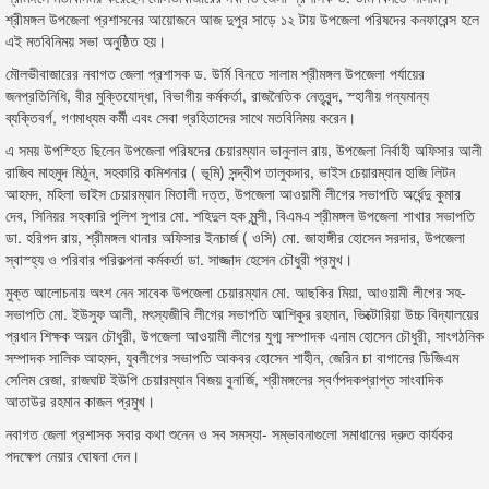
শ্রীমঙ্গল উপজেলা প্রশাসনের আয়োজনে আজ দুপুর সাড়ে ১২ টায় উপজেলা পরিষদের কনফারেন্স হলে
এই মতবিনিময় সভা অনু্ষ্ঠিত হয়।
মৌলভীবাজারের নবাগত জেলা প্রশাসক ড. উর্মি বিনতে সালাম শ্রীমঙ্গল উপজেলা পর্যায়ের
জনপ্রতিনিধি, বীর মুক্তিযোদ্ধা, বিভাগীয় কর্মকর্তা, রাজনৈতিক নেতৃবৃন্দ, স্হানীয় গন্যমান্য
ব্যক্তিবর্গ, গণমাধ্যম কর্মী এবং সেবা গ্রহিতাদের সাথে মতবিনিময় করেন।
এ সময় উপস্হিত ছিলেন উপজেলা পরিষদের চেয়ারম্যান ভানুলাল রায়, উপজেলা নির্বাহী অফিসার আলী
রাজিব মাহমুদ মিঠুন, সহকারি কমিশনার ( ভূমি) সন্দ্বীপ তালুকদার, ভাইস চেয়ারম্যান হাজি লিটন
আহমদ, মহিলা ভাইস চেয়ারম্যান মিতালী দত্ত, উপজেলা আওয়ামী লীগের সভাপতি অর্ধেন্দু কুমার
দেব, সিনিয়র সহকারি পুলিশ সুপার মো. শহিদুল হক মুন্সী, বিএমএ শ্রীমঙ্গল উপজেলা শাখার সভাপতি
ডা. হরিপদ রায়, শ্রীমঙ্গল থানার অফিসার ইনচার্জ ( ওসি) মো. জাহাঙ্গীর হোসেন সরদার, উপজেলা
স্বাস্হ্য ও পরিবার পরিকল্পনা কর্মকর্তা ডা. সাজ্জাদ হেসেন চৌধুরী প্রমুখ।
মুক্ত আলোচনায় অংশ নেন সাবেক উপজেলা চেয়ারম্যান মো. আছকির মিয়া, আওয়ামী লীগের সহ-
সভাপতি মো. ইউসুফ আলী, মৎস্যজীবি লীগের সভাপতি আশিকুর রহমান, ভিক্টোরিয়া উচ্চ বিদ্যালয়ের
প্রধান শিক্ষক অয়ন চৌধুরী, উপজেলা আওয়ামী লীগের যুগ্ম সম্পাদক এনাম হোসেন চৌধুরী, সাংগঠনিক
সম্পাদক সালিক আহমদ, যুবলীগের সভাপতি আকবর হোসেন শাহীন, জেরিন চা বাগানের ডিজিএম
সেলিম রেজা, রাজঘাট ইউপি চেয়ারম্যান বিজয় বুনার্জি, শ্রীমঙ্গলের স্বর্ণপদকপ্রাপ্ত সাংবাদিক
আতাউর রহমান কাজল প্রমুখ।
নবাগত জেলা প্রশাসক সবার কথা শুনেন ও সব সমস্যা- সম্ভাবনাগুলো সমাধানের দ্রুত কার্যকর
পদক্ষেপ নেয়ার ঘোষনা দেন।