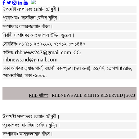
উপদেষ্টা সম্পাদকঃ রোমান চৌধুরী।
প্রকাশকঃ সানজিদা রেজিন মুন্নি।
সম্পাদকঃ কামরুজ্জামান বাঁধন।
নির্বাহী সম্পাদকঃ মোঃ জালাল উদ্দিন জুয়েল।
মোবাইলঃ ০১৭১১-৯৫৭২৬৩, ০১৭১২-৮৩১৪৪৭
মেইলঃ rhbnews247@gmail.com, CC:
rhbnews.nd@gmail.com
ঢাকা অফিসঃ এ্যাড পার্ক, ওয়াজী কমপ্লেক্স (৯ম তলা), ৩১/সি, তোপখানা রোড,
সেগুনবাগিচা, ঢাকা -১০০০.
RHB পরিবার
| RHBNEWS ALL RIGHTS RESERVED | 2023
উপদেষ্টা সম্পাদকঃ রোমান চৌধুরী।
প্রকাশকঃ সানজিদা রেজিন মুন্নি।
সম্পাদকঃ কামরুজ্জামান বাঁধন।