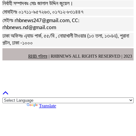
নির্বাহী সম্পাদকঃ মোঃ জালাল উদ্দিন জুয়েল।
মোবাইলঃ ০১৭১১-৯৫৭২৬৩, ০১৭১২-৮৩১৪৪৭
মেইলঃ rhbnews247@gmail.com, CC:
rhbnews.nd@gmail.com
ঢাকা অফিসঃ এ্যাড পার্ক, ৫৫/বি , নোয়াখালী টাওয়ার (১৩ তলা, ১৩এএ), পুরানা
পল্টন, ঢাকা -১০০০
RHB পরিবার
| RHBNEWS ALL RIGHTS RESERVED | 2023
Powered by
Translate