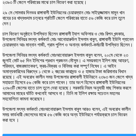
২৩৯৩ টি জেলে পরিবারের মাঝে চাল বিতরণ করা হয়েছে।
২৯ মে সোমবার দিনভর রাঙ্গাবালী ইউনিয়নের চেয়ারম্যান মোঃ সাইদুজ্জামান মামুন খান
বাহের চর খাদ্যগুদাম চত্বরে প্রতিটি জেলে পরিবারের হাতে ৫৬ কেজি করে চাল তুলে
দেন।
চাল বিতরণ অনুষ্ঠানে উপস্থিত ছিলেন রাঙ্গাবালী ট্যাগ অফিসার ও মোঃ রিপন খন্দকার,
উপজেলা সিনিয়র মৎস্য কর্মকর্তা মোঃ আনোয়ারুউল ইসলাম বাবুল, রাঙ্গাবালী ইউপি প্যানেল
চেয়ারম্যান আঃ মান্নান গাজী, গ্রাম পুলিশ ও অনান্য কর্মকর্তা-কর্মচারী উপস্থিত ছিলেন।
উপজেলা সিনিয়র মৎস্য কর্মকর্তা মোঃআনোয়ারুল ইসলাম বাবুল বলেন, ২০মে থেকে ২৩
জুলাই মোট ৬৫ দিন ইলিশের প্রধান প্রজনন মৌসুম। এ সময়কালে ইলিশ মাছ আহরণ,
পরিবহন, বাজরজাতকরণ, ক্রয়-বিক্রয় ও বিনিময় করা সম্পুর্ণ নিষেধ। এ আইন
অমান্যকারিদের বিরুদ্ধে ১ থেকে ২ বছরের কারাদন্ড ও ৫ হাজার টাকা জরিমানার বিধান
রয়েছে। এই অবরোধ কালীন সময় উপজেলার রাঙ্গাবালী ইউনিয়নে ২৩৯৩ জন জেলে খাদ্য
সহায়তা হিসেবে ৫৬ কেজি করে চাল পাবেন। তার অংশ হিসেবে রাঙ্গাবালী ইউনিয়নের
২৩৯৩টি জেলের হাতে চাল তুলে দেয়া হয়েছে। সরকারি নিয়ম অনুযায়ী মাছ শিকার করলে
আমাদের মাছের ঘটতি কখনোই আসবে না। তিনি মা ইলিশ রক্ষায় সচেতন মহলের
সহযোগিতা কামনা করেছেন।
উপজেলা মৎস্য কর্মকর্তা মোঃআনোয়ারুল ইসলাম বাবুল আরও বলেন, এই অবরোধ কালীন
সময় কার্ডধারী জেলেদের মাঝে ৫৬ কেজি করে অন্য ইউনিয়নে পর্যায়ক্রমে চাল বিতরন
করা হবে ।