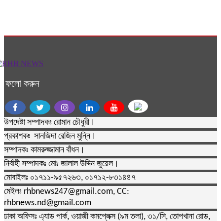
ফলো করুন
উপদেষ্টা সম্পাদকঃ রোমান চৌধুরী।
প্রকাশকঃ সানজিদা রেজিন মুন্নি।
সম্পাদকঃ কামরুজ্জামান বাঁধন।
নির্বাহী সম্পাদকঃ মোঃ জালাল উদ্দিন জুয়েল।
মোবাইলঃ ০১৭১১-৯৫৭২৬৩, ০১৭১২-৮৩১৪৪৭
মেইলঃ rhbnews247@gmail.com, CC:
rhbnews.nd@gmail.com
ঢাকা অফিসঃ এ্যাড পার্ক, ওয়াজী কমপ্লেক্স (৯ম তলা), ৩১/সি, তোপখানা রোড,