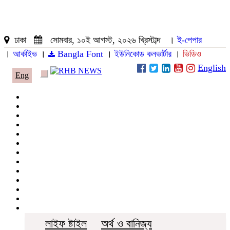
ঢাকা
সোমবার, ১০ই আগস্ট, ২০২৬ খ্রিস্টাব্দ
।
ই-পেপার
।
আর্কাইভ
।
Bangla Font
।
ইউনিকোড কনভার্টার
।
ভিডিও
English
Eng
Toggle
navigation
জাতীয়
রাজনীতি
দেশজুড়ে
আন্তর্জাতিক
অপরাধ ও আইন
খেলাধুলা
ধর্ম
বিনোদন
খাবার রেসিপি
ছবি
ভিডিও
অন্যান্য
লাইফ ষ্টাইল
অর্থ ও বানিজ্য