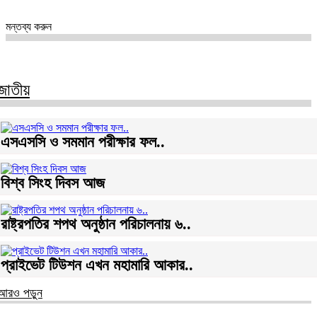
মন্তব্য করুন
জাতীয়
এসএসসি ও সমমান পরীক্ষার ফল..
বিশ্ব সিংহ দিবস আজ
রাষ্ট্রপতির শপথ অনুষ্ঠান পরিচালনায় ৬..
প্রাইভেট টিউশন এখন মহামারি আকার..
আরও পড়ুন