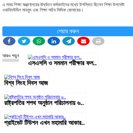
এ সময় শিক্ষা মন্ত্রণালয়ের ঊর্ধ্বতন কর্মকর্তাদের মধ্যে উপস্থিত ছিলেন শিক্ষা উপদেষ্টা
ওয়াহিদউদ্দিন মাহমুদ এবং শিক্ষা সচিব সিদ্দিক জোবায়ের।
শেয়ার করুন
আরও পড়ুন
এসএসসি ও সমমান পরীক্ষার ফল..
বিশ্ব সিংহ দিবস আজ
রাষ্ট্রপতির শপথ অনুষ্ঠান পরিচালনায় ৬..
প্রাইভেট টিউশন এখন মহামারি আকার..