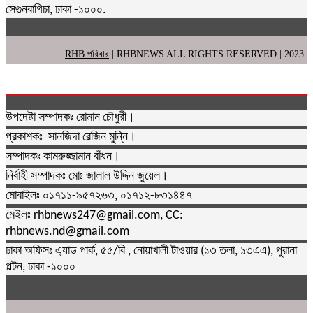
সেগুনবাগিচা, ঢাকা -১০০০.
RHB পরিবার
| RHBNEWS ALL RIGHTS RESERVED | 2023
উপদেষ্টা সম্পাদকঃ রোমান চৌধুরী।
প্রকাশকঃ সানজিদা রেজিন মুন্নি।
সম্পাদকঃ কামরুজ্জামান বাঁধন।
নির্বাহী সম্পাদকঃ মোঃ জালাল উদ্দিন জুয়েল।
মোবাইলঃ ০১৭১১-৯৫৭২৬৩, ০১৭১২-৮৩১৪৪৭
মেইলঃ rhbnews247@gmail.com, CC:
rhbnews.nd@gmail.com
ঢাকা অফিসঃ এ্যাড পার্ক, ৫৫/বি , নোয়াখালী টাওয়ার (১৩ তলা, ১৩এএ), পুরানা
পল্টন, ঢাকা -১০০০