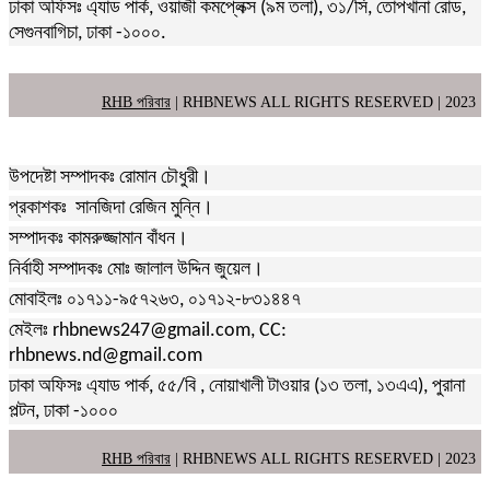
ঢাকা অফিসঃ এ্যাড পার্ক, ওয়াজী কমপ্লেক্স (৯ম তলা), ৩১/সি, তোপখানা রোড,
সেগুনবাগিচা, ঢাকা -১০০০.
RHB পরিবার
| RHBNEWS ALL RIGHTS RESERVED | 2023
উপদেষ্টা সম্পাদকঃ রোমান চৌধুরী।
প্রকাশকঃ সানজিদা রেজিন মুন্নি।
সম্পাদকঃ কামরুজ্জামান বাঁধন।
নির্বাহী সম্পাদকঃ মোঃ জালাল উদ্দিন জুয়েল।
মোবাইলঃ ০১৭১১-৯৫৭২৬৩, ০১৭১২-৮৩১৪৪৭
মেইলঃ rhbnews247@gmail.com, CC:
rhbnews.nd@gmail.com
ঢাকা অফিসঃ এ্যাড পার্ক, ৫৫/বি , নোয়াখালী টাওয়ার (১৩ তলা, ১৩এএ), পুরানা
পল্টন, ঢাকা -১০০০
RHB পরিবার
| RHBNEWS ALL RIGHTS RESERVED | 2023