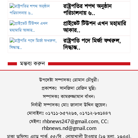
রাষ্ট্রপতির শপথ অনুষ্ঠান
পরিচালনায় ৬..
প্রাইভেট টিউশন এখন মহামারি
আকার..
রাষ্ট্রপতি পদে মির্জা ফখরুল,
সিদ্ধান্ত..
মন্তব্য করুন
উপদেষ্টা সম্পাদকঃ রোমান চৌধুরী।
প্রকাশকঃ সানজিদা রেজিন মুন্নি।
সম্পাদকঃ কামরুজ্জামান বাঁধন।
নির্বাহী সম্পাদকঃ মোঃ জালাল উদ্দিন জুয়েল।
মোবাইলঃ ০১৭১১-৯৫৭২৬৩, ০১৭১২-৮৩১৪৪৭
মেইলঃ rhbnews247@gmail.com, CC:
rhbnews.nd@gmail.com
ঢাকা অফিসঃ এ্যাড পার্ক, ৫৫/বি , নোয়াখালী টাওয়ার (১৩ তলা, ১৩এএ),