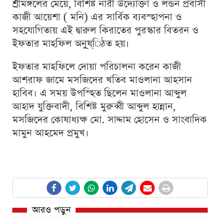
শ্রীমঙ্গলের মেয়ে, বিশিষ্ট নারী উদ্যােক্তা ও লন্ডন প্রবাসী
কাজী আয়েশা ( মনি) এর সার্বিক ব্যবস্হাপনা ও
সহযোগিতায় এই দ্বারুল কিরাতের পুরস্কার বিতরন ও
ইফতার মাহফিল অনু্ষ্িঠত হয়।
ইফতার মাহফিলে দোয়া পরিচালনা করেন কাজী
আশরাফ জামে মসজিদের খতিব মাওলানা আহসান
হাবিব। এ সময় উপস্হিত ছিলেন মাওলানা আব্দুল
আহাদ যুক্তিবাদী, বিশিষ্ট মুরুব্বী আব্দুল হান্নান,
মসজিদের কোষাধ্যক্ষ মো. সাদ্দাম হোসেন ও সাংবাদিক
মামুন আহমেদ প্রমুখ।
আরও পড়ুন