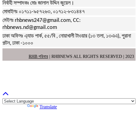
নির্বাহী সম্পাদকঃ মোঃ জালাল উদ্দিন জুয়েল।
মোবাইলঃ ০১৭১১-৯৫৭২৬৩, ০১৭১২-৮৩১৪৪৭
মেইলঃ rhbnews247@gmail.com, CC:
rhbnews.nd@gmail.com
ঢাকা অফিসঃ এ্যাড পার্ক, ৫৫/বি , নোয়াখালী টাওয়ার (১৩ তলা, ১৩এএ), পুরানা
পল্টন, ঢাকা -১০০০
RHB পরিবার
| RHBNEWS ALL RIGHTS RESERVED | 2023
Powered by
Translate