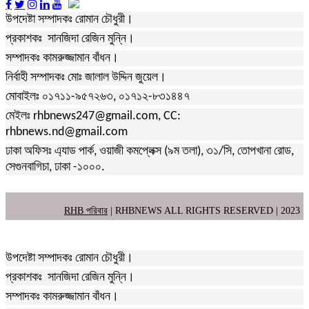
উপদেষ্টা সম্পাদকঃ রোমান চৌধুরী।
প্রকাশকঃ সানজিদা রেজিন মুন্নি।
সম্পাদকঃ কামরুজ্জামান বাঁধন।
নির্বাহী সম্পাদকঃ মোঃ জালাল উদ্দিন জুয়েল।
মোবাইলঃ ০১৭১১-৯৫৭২৬৩, ০১৭১২-৮৩১৪৪৭
মেইলঃ rhbnews247@gmail.com, CC:
rhbnews.nd@gmail.com
ঢাকা অফিসঃ এ্যাড পার্ক, ওয়াজী কমপ্লেক্স (৯ম তলা), ৩১/সি, তোপখানা রোড,
সেগুনবাগিচা, ঢাকা -১০০০.
RHB পরিবার
| RHBNEWS ALL RIGHTS RESERVED | 2023
উপদেষ্টা সম্পাদকঃ রোমান চৌধুরী।
প্রকাশকঃ সানজিদা রেজিন মুন্নি।
সম্পাদকঃ কামরুজ্জামান বাঁধন।