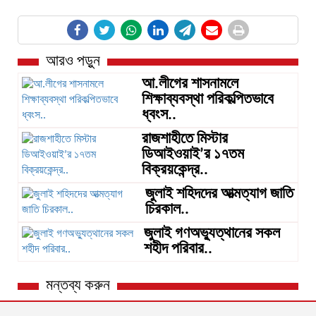
আরও পড়ুন
আ.লীগের শাসনামলে
শিক্ষাব্যবস্থা পরিকল্পিতভাবে
ধ্বংস..
রাজশাহীতে মিস্টার
ডিআইওয়াই’র ১৭তম
বিক্রয়কেন্দ্র..
জুলাই শহিদদের আত্মত্যাগ জাতি
চিরকাল..
জুলাই গণঅভ্যুত্থানের সকল
শহীদ পরিবার..
মন্তব্য করুন