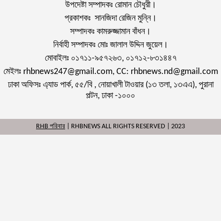
উপদেষ্টা সম্পাদকঃ রোমান চৌধুরী।
প্রকাশকঃ সানজিদা রেজিন মুন্নি।
সম্পাদকঃ কামরুজ্জামান বাঁধন।
নির্বাহী সম্পাদকঃ মোঃ জালাল উদ্দিন জুয়েল।
মোবাইলঃ ০১৭১১-৯৫৭২৬৩, ০১৭১২-৮৩১৪৪৭
মেইলঃ rhbnews247@gmail.com, CC: rhbnews.nd@gmail.com
ঢাকা অফিসঃ এ্যাড পার্ক, ৫৫/বি , নোয়াখালী টাওয়ার (১৩ তলা, ১৩এএ), পুরানা
পল্টন, ঢাকা -১০০০
RHB পরিবার
| RHBNEWS ALL RIGHTS RESERVED | 2023