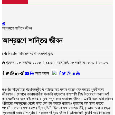
আশ্রয়ণে শান্তির জীবন
আশ্রয়ণে শান্তির জীবন
মোঃ ফিরোজ আহমেদ নওগাঁ করেসপন্ডেন্ট:-
প্রকাশ: ২৮ অক্টোবর ২০২৩ । ১৯:৫৭ | আপডেট: ২৮ অক্টোবর ২০২৩ । ১৯:৫৭
ফলো করুন-
নওগাঁর আত্রাইয়ে প্রধানমন্ত্রীর উপহারের ঘরে বদলে যাচ্ছে এক সময়ের গৃহহীনদের
জীবনমান। সেখানে বসবাসকারীরা সরকারি সহায়তার পাশাপাশি নিজ উদ্যোগে নানান কর্ম
করে অতীতের দুঃখ কষ্টকে ঝেরে মুছে নতুন করে সাজাচ্ছে জীবন। একটা সময় তারা তাদের
পরিবারের সদস্যদের পেটের ভাত জোগাড় করতে পারলেও ঘুমানোর কষ্ট লাঘব করতে
পারেনি। তাদের মাথার ওপর ছিল ছাউনি, ছিল না মাথা গোজার ঠাঁই। আজ তারা করছেন
স্বাবলম্ভী হওয়ার সংগ্রাম। গড়ছেন শান্তির জীবন। তাদের এই সুযোগ করে দিয়েছেন