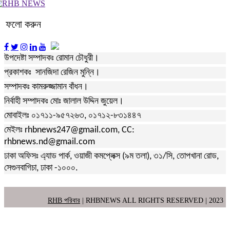
ফলো করুন
উপদেষ্টা সম্পাদকঃ রোমান চৌধুরী।
প্রকাশকঃ সানজিদা রেজিন মুন্নি।
সম্পাদকঃ কামরুজ্জামান বাঁধন।
নির্বাহী সম্পাদকঃ মোঃ জালাল উদ্দিন জুয়েল।
মোবাইলঃ ০১৭১১-৯৫৭২৬৩, ০১৭১২-৮৩১৪৪৭
মেইলঃ rhbnews247@gmail.com, CC:
rhbnews.nd@gmail.com
ঢাকা অফিসঃ এ্যাড পার্ক, ওয়াজী কমপ্লেক্স (৯ম তলা), ৩১/সি, তোপখানা রোড,
সেগুনবাগিচা, ঢাকা -১০০০.
RHB পরিবার
| RHBNEWS ALL RIGHTS RESERVED | 2023