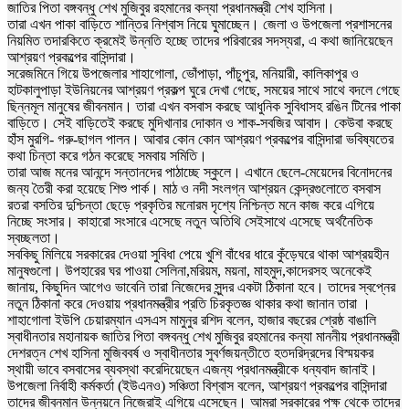
জাতির পিতা বঙ্গবন্ধু শেখ মুজিবুর রহমানের কন্যা প্রধানমন্ত্রী শেখ হাসিনা।
তারা এখন পাকা বাড়িতে শান্তির নিশ্বাস নিয়ে ঘুমাচ্ছেন। জেলা ও উপজেলা প্রশাসনের
নিয়মিত তদারকিতে ক্রমেই উন্নতি হচ্ছে তাদের পরিবারের সদস্যরা, এ কথা জানিয়েছেন
আশ্রয়ণ প্রকল্পের বাসিন্দারা।
সরেজমিনে গিয়ে উপজেলার শাহাগোলা, ভোঁপাড়া, পাঁচুপুর, মনিয়ারী, কালিকাপুর ও
হাটকালুপাড়া ইউনিয়নের আশ্রয়ণ প্রকল্প ঘুরে দেখা গেছে, সময়ের সাথে সাথে বদলে গেছে
ছিন্নমূল মানুষের জীবনমান। তারা এখন বসবাস করছে আধুনিক সুবিধাসহ রঙিন টিনের পাকা
বাড়িতে। সেই বাড়িতেই করছে মুদিখানার দোকান ও শাক-সবজির আবাদ। কেউবা করছে
হাঁস মুরগি- গরু-ছাগল পালন। আবার কোন কোন আশ্রয়ণ প্রকল্পের বাসিন্দারা ভবিষ্যতের
কথা চিন্তা করে গঠন করেছে সমবায় সমিতি।
তারা আজ মনের আনন্দে সন্তানদের পাঠাচ্ছে স্কুলে। এখানে ছেলে-মেয়েদের বিনোদনের
জন্য তৈরী করা হয়েছে শিশু পার্ক। মাঠ ও নদী সংলগ্ন আশ্রয়ন কেন্দ্রগুলোতে বসবাস
রতরা বসতির দুশ্চিন্তা ছেড়ে প্রকৃতির মনোরম দৃশ্যে নিশ্চিন্ত মনে কাজ করে এগিয়ে
নিচ্ছে সংসার। কাহারো সংসারে এসেছে নতুন অতিথি সেইসাথে এসেছে অর্থনৈতিক
স্বচ্ছলতা।
সবকিছু মিলিয়ে সরকারের দেওয়া সুবিধা পেয়ে খুশি বাঁধের ধারে কুঁড়েঘরে থাকা আশ্রয়হীন
মানুষগুলো। উপহারের ঘর পাওয়া সেলিনা,মরিয়ম, ময়না, মাহমুদ,কাদেরসহ অনেকেই
জানায়, কিছুদিন আগেও ভাবেনি তারা নিজেদের সুন্দর একটা ঠিকানা হবে। তাদের স্বপ্নের
নতুন ঠিকানা করে দেওয়ায় প্রধানমন্ত্রীর প্রতি চিরকৃতজ্ঞ থাকার কথা জানান তারা ।
শাহাগোলা ইউপি চেয়ারম্যান এসএস মামুনুর রশিদ বলেন, হাজার বছরের শ্রেষ্ঠ বাঙালি
স্বাধীনতার মহানায়ক জাতির পিতা বঙ্গবন্ধু শেখ মুজিবুর রহমানের কন্যা মাননীয় প্রধানমন্ত্রী
দেশরত্ন শেখ হাসিনা মুজিববর্ষ ও স্বাধীনতার সুবর্ণজয়ন্তীতে হতদরিদ্রদের বিস্ময়কর
স্থায়ী ভাবে বসবাসের ব্যবস্থা করেদিয়েছেন এজন্য প্রধানমন্ত্রীকে ধন্যবাদ জানাই।
উপজেলা নির্বাহী কর্মকর্তা (ইউএনও) সঞ্চিতা বিশ্বাস বলেন, আশ্রয়ণ প্রকল্পের বাসিন্দারা
তাদের জীবনমান উন্নয়নে নিজেরাই এগিয়ে এসেছেন। আমরা সরকারের পক্ষ থেকে তাদের