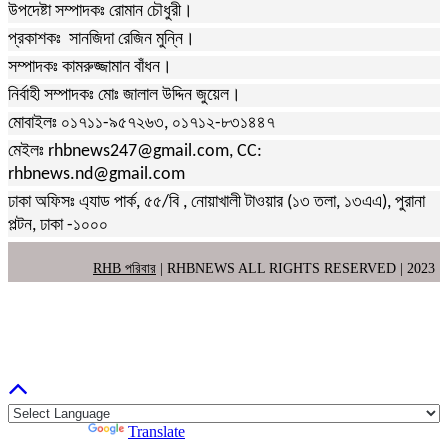
উপদেষ্টা সম্পাদকঃ রোমান চৌধুরী।
প্রকাশকঃ সানজিদা রেজিন মুন্নি।
সম্পাদকঃ কামরুজ্জামান বাঁধন।
নির্বাহী সম্পাদকঃ মোঃ জালাল উদ্দিন জুয়েল।
মোবাইলঃ ০১৭১১-৯৫৭২৬৩, ০১৭১২-৮৩১৪৪৭
মেইলঃ rhbnews247@gmail.com, CC:
rhbnews.nd@gmail.com
ঢাকা অফিসঃ এ্যাড পার্ক, ৫৫/বি , নোয়াখালী টাওয়ার (১৩ তলা, ১৩এএ), পুরানা
পল্টন, ঢাকা -১০০০
RHB পরিবার
| RHBNEWS ALL RIGHTS RESERVED | 2023
Powered by
Translate