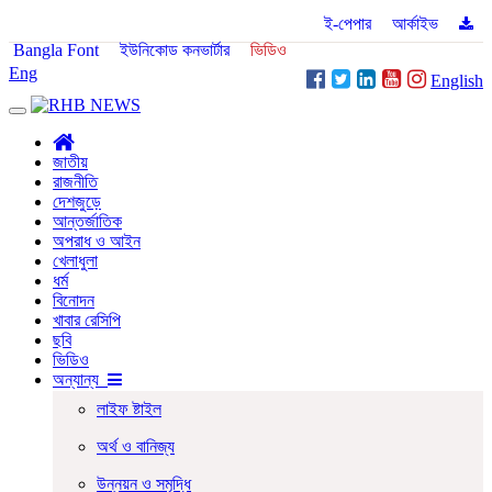
ঢাকা
বৃহস্পতিবার, ৬ই আগস্ট, ২০২৬ খ্রিস্টাব্দ
।
ই-পেপার
।
আর্কাইভ
।
Bangla Font
।
ইউনিকোড কনভার্টার
।
ভিডিও
Eng
English
Toggle
navigation
জাতীয়
রাজনীতি
দেশজুড়ে
আন্তর্জাতিক
অপরাধ ও আইন
খেলাধুলা
ধর্ম
বিনোদন
খাবার রেসিপি
ছবি
ভিডিও
অন্যান্য
লাইফ ষ্টাইল
অর্থ ও বানিজ্য
উন্নয়ন ও সমৃদ্ধি