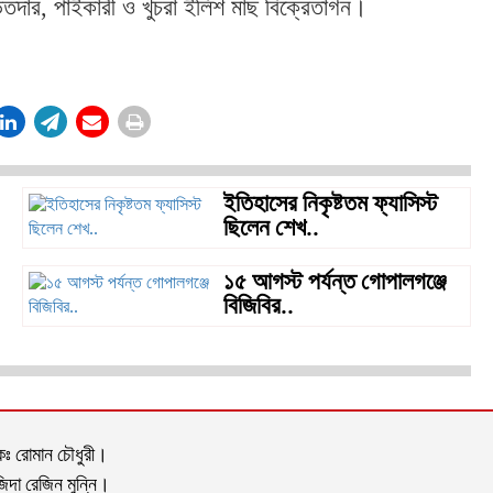
ার, পাইকারী ও খুচরা ইলিশ মাছ বিক্রেতাগন।
ইতিহাসের নিকৃষ্টতম ফ্যাসিস্ট
ছিলেন শেখ..
১৫ আগস্ট পর্যন্ত গোপালগঞ্জে
বিজিবির..
দকঃ রোমান চৌধুরী।
দা রেজিন মুন্নি।