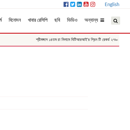
English
্ম
বিনোদন
খাবার রেসিপি
ছবি
ভিডিও
অন্যান্য
শ্রীমঙ্গলে ১৪তম চা নিলামে বিটিআরআই'র গ্রিন টি রেকর্ড ২৭৯০ টাকা কেজি 