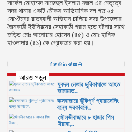
সার্কেল মোহাম্মদ সাজেদুল ইসলাম সজল এর নেতৃত্বে
সদর থানার একটি চৌকস আভিযানিক দল গত ২৫
সেপ্টেম্বর রাতব্যাপী অভিযান চালিয়ে সদর উপজেলার
জৈনকাঠী ইউনিয়নের সেহাকাঠী গ্রাম হতে ঘটনার সাথে
জড়িত মোঃ আনোয়ার হোসেন (৪৫) ও মোঃ হানিফ
হাওলাদার (৪১) কে গ্রেফতার করা হয়।
আরও পড়ুন
যুবদল নেতার ছুরিকাঘাতে আহত
জামায়াত..
কক্সবাজারে ঝুঁকিপূর্ণ প্যারাসেলিং
বন্ধে সরকারকে..
মৌলভীবাজারে ৮ হাজার পিস
ইয়াবা,..