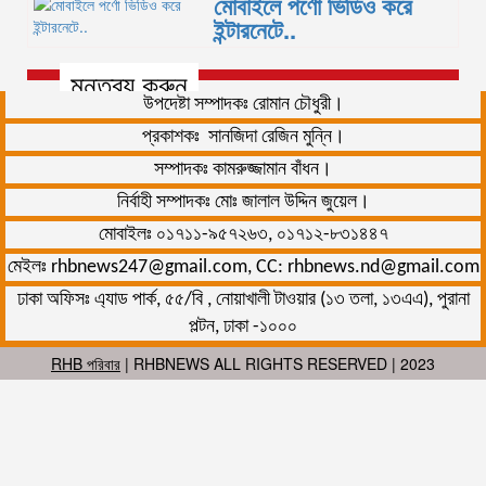
মোবাইলে পর্ণো ভিডিও করে
ইন্টারনেটে..
মন্তব্য করুন
উপদেষ্টা সম্পাদকঃ রোমান চৌধুরী।
প্রকাশকঃ সানজিদা রেজিন মুন্নি।
সম্পাদকঃ কামরুজ্জামান বাঁধন।
নির্বাহী সম্পাদকঃ মোঃ জালাল উদ্দিন জুয়েল।
মোবাইলঃ ০১৭১১-৯৫৭২৬৩, ০১৭১২-৮৩১৪৪৭
মেইলঃ rhbnews247@gmail.com, CC: rhbnews.nd@gmail.com
ঢাকা অফিসঃ এ্যাড পার্ক, ৫৫/বি , নোয়াখালী টাওয়ার (১৩ তলা, ১৩এএ), পুরানা
পল্টন, ঢাকা -১০০০
RHB পরিবার
| RHBNEWS ALL RIGHTS RESERVED | 2023