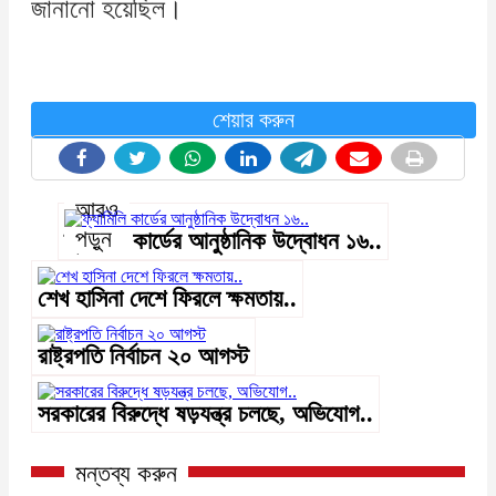
জানানো হয়েছিল।
শেয়ার করুন
আরও
পড়ুন
ফ্যামিলি কার্ডের আনুষ্ঠানিক উদ্বোধন ১৬..
শেখ হাসিনা দেশে ফিরলে ক্ষমতায়..
রাষ্ট্রপতি নির্বাচন ২০ আগস্ট
সরকারের বিরুদ্ধে ষড়যন্ত্র চলছে, অভিযোগ..
মন্তব্য করুন