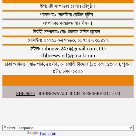
উপদেষ্টা সম্পাদকঃ রোমান চৌধুরী।
প্রকাশকঃ সানজিদা রেজিন মুন্নি।
সম্পাদকঃ কামরুজ্জামান বাঁধন।
নির্বাহী সম্পাদকঃ মোঃ জালাল উদ্দিন জুয়েল।
মোবাইলঃ ০১৭১১-৯৫৭২৬৩, ০১৭১২-৮৩১৪৪৭
মেইলঃ rhbnews247@gmail.com, CC:
rhbnews.nd@gmail.com
ঢাকা অফিসঃ এ্যাড পার্ক, ৫৫/বি , নোয়াখালী টাওয়ার (১৩ তলা, ১৩এএ), পুরানা
পল্টন, ঢাকা -১০০০
RHB পরিবার
| RHBNEWS ALL RIGHTS RESERVED | 2023
Powered by
Translate