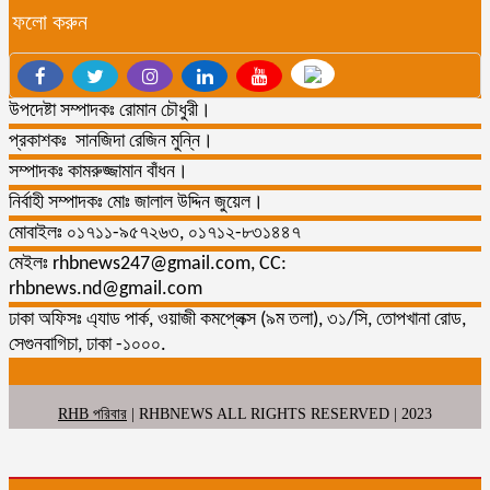
ফলো করুন
উপদেষ্টা সম্পাদকঃ রোমান চৌধুরী।
প্রকাশকঃ সানজিদা রেজিন মুন্নি।
সম্পাদকঃ কামরুজ্জামান বাঁধন।
নির্বাহী সম্পাদকঃ মোঃ জালাল উদ্দিন জুয়েল।
মোবাইলঃ ০১৭১১-৯৫৭২৬৩, ০১৭১২-৮৩১৪৪৭
মেইলঃ rhbnews247@gmail.com, CC:
rhbnews.nd@gmail.com
ঢাকা অফিসঃ এ্যাড পার্ক, ওয়াজী কমপ্লেক্স (৯ম তলা), ৩১/সি, তোপখানা রোড,
সেগুনবাগিচা, ঢাকা -১০০০.
RHB পরিবার
| RHBNEWS ALL RIGHTS RESERVED | 2023