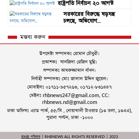
রাষ্ট্রপতি নির্বাচন ২০ আগস্ট
সরকারের বিরুদ্ধে ষড়যন্ত্র
চলছে, অভিযোগ..
মন্তব্য করুন
উপদেষ্টা সম্পাদকঃ রোমান চৌধুরী।
প্রকাশকঃ সানজিদা রেজিন মুন্নি।
সম্পাদকঃ কামরুজ্জামান বাঁধন।
নির্বাহী সম্পাদকঃ মোঃ জালাল উদ্দিন জুয়েল।
মোবাইলঃ ০১৭১১-৯৫৭২৬৩, ০১৭১২-৮৩১৪৪৭
মেইলঃ rhbnews247@gmail.com, CC:
rhbnews.nd@gmail.com
ঢাকা অফিসঃ এ্যাড পার্ক, ৫৫/বি , নোয়াখালী টাওয়ার (১৩ তলা, ১৩এএ),
পুরানা পল্টন, ঢাকা -১০০০
RHB পরিবার
| RHBNEWS ALL RIGHTS RESERVED | 2023