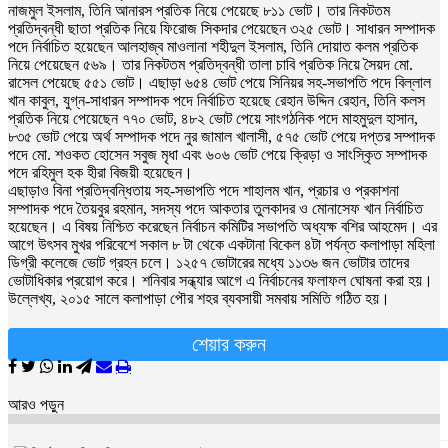
নাজমুল ইসলাম, তিনি আনারস প্রতিক নিয়ে পেয়েছে ৮১১ ভোট। তার নিকটতম
প্রতিদ্বন্ধী ছাতা প্রতিক নিয়ে ফিরোজ সিকদার পেয়েছেন ৩২৫ ভোট। সাধারন সম্পাদক
পদে নির্বাচিত হয়েছেন আলহাজ্ব মাওলানা শহীদুল ইসলাম, তিনি দোয়াত কলম প্রতিক
নিয়ে পেয়েছেন ৫৬৯। তার নিকটতম প্রতিদ্বন্ধী তালা চাবি প্রতিক নিয়ে সৈয়দ মো.
রাসেল পেয়েছে ৫৫১ ভোট। এছাড়া ৬৫৪ ভোট পেয়ে সিনিয়র সহ-সভাপতি পদে বিল্লাল
খান কাবুল, যুগ্ন-সাধারন সম্পাদক পদে নির্বাচিত হয়েছে রেহান উদ্দিন রেহান, তিনি কলস
প্রতিক নিয়ে পেয়েছেন ৭৭০ ভোট, ৪৮২ ভোট পেয়ে সাংগঠনিক পদে মাহমুদুল হাসান,
৮৩৫ ভোট পেয়ে অর্থ সম্পাদক পদে নুর জামাল খালাসী, ৫৭৫ ভোট পেয়ে দপ্তর সম্পাদক
পদে মো. শওকত হোসেন সবুজ মৃধা এবং ৬০৬ ভোট পেয়ে ক্রিড়া ও সাংস্কিৃত সম্পাদক
পদে রহিমুল হক হীরা বিজয়ী হয়েছেন।
এছাড়াও বিনা প্রতিদ্বন্ধিতায় সহ-সভাপতি পদে শাহালম খান, প্রচার ও প্রকাশনা
সম্পাদক পদে তৈয়বুর রহমান, সদস্য পদে আকতার তুলকাদর ও মোনাসেফ খান নির্বাচিত
হয়েছেন। এ বিষয় নিশ্চিত করেছেন নির্বাচন কমিটির সভাপতি অধ্যক্ষ বশির আহমেদ। এর
আগে উৎসব মুখর পরিবেশে সকাল ৮ টা থেকে একটানা বিকেল ৪টা পর্যন্ত কলাপাড়া মহিলা
ডিগ্রী কলেজে ভোট গ্রহন চলে। ১২৫৭ ভোটারের মধ্যে ১১৩৬ জন ভোটার তাদের
ভোটাধিকার প্রয়োগ করে। শনিবার সন্ধ্যার আগে এ নির্বাচনের ফলাফল ঘোষনা করা হয়।
উল্লেখ্য, ২০১৫ সালে কলাপাড়া পৌর শহর ব্যবসায়ী সমবায় সমিতি গঠিত হয়।
শেয়ার করুন
আরও পড়ুন