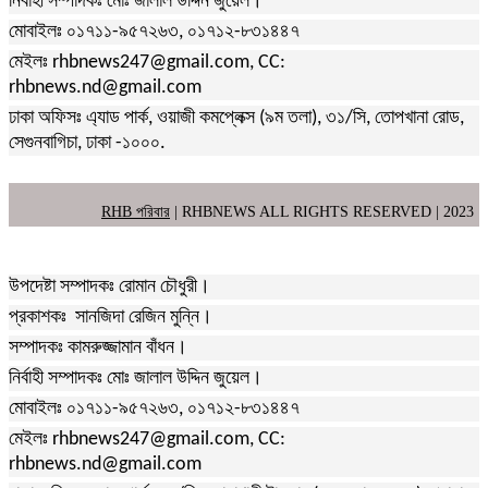
নির্বাহী সম্পাদকঃ মোঃ জালাল উদ্দিন জুয়েল।
মোবাইলঃ ০১৭১১-৯৫৭২৬৩, ০১৭১২-৮৩১৪৪৭
মেইলঃ rhbnews247@gmail.com, CC:
rhbnews.nd@gmail.com
ঢাকা অফিসঃ এ্যাড পার্ক, ওয়াজী কমপ্লেক্স (৯ম তলা), ৩১/সি, তোপখানা রোড,
সেগুনবাগিচা, ঢাকা -১০০০.
RHB পরিবার
| RHBNEWS ALL RIGHTS RESERVED | 2023
উপদেষ্টা সম্পাদকঃ রোমান চৌধুরী।
প্রকাশকঃ সানজিদা রেজিন মুন্নি।
সম্পাদকঃ কামরুজ্জামান বাঁধন।
নির্বাহী সম্পাদকঃ মোঃ জালাল উদ্দিন জুয়েল।
মোবাইলঃ ০১৭১১-৯৫৭২৬৩, ০১৭১২-৮৩১৪৪৭
মেইলঃ rhbnews247@gmail.com, CC:
rhbnews.nd@gmail.com