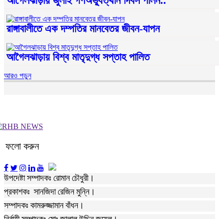
আগৈলঝাড়ায় জুলাই গণঅভ্যুত্থান দিবস পালন..
রাঙ্গাবালীতে এক দম্পতির মানবেতর জীবন-যাপন
আগৈলঝাড়ায় বিশ্ব মাতৃদুগ্ধ সপ্তাহ পালিত
আরও পড়ুন
ফলো করুন
উপদেষ্টা সম্পাদকঃ রোমান চৌধুরী।
প্রকাশকঃ সানজিদা রেজিন মুন্নি।
সম্পাদকঃ কামরুজ্জামান বাঁধন।