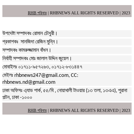
RHB পরিবার
| RHBNEWS ALL RIGHTS RESERVED | 2023
উপদেষ্টা সম্পাদকঃ রোমান চৌধুরী।
প্রকাশকঃ সানজিদা রেজিন মুন্নি।
সম্পাদকঃ কামরুজ্জামান বাঁধন।
নির্বাহী সম্পাদকঃ মোঃ জালাল উদ্দিন জুয়েল।
মোবাইলঃ ০১৭১১-৯৫৭২৬৩, ০১৭১২-৮৩১৪৪৭
মেইলঃ rhbnews247@gmail.com, CC:
rhbnews.nd@gmail.com
ঢাকা অফিসঃ এ্যাড পার্ক, ৫৫/বি , নোয়াখালী টাওয়ার (১৩ তলা, ১৩এএ), পুরানা
পল্টন, ঢাকা -১০০০
RHB পরিবার
| RHBNEWS ALL RIGHTS RESERVED | 2023