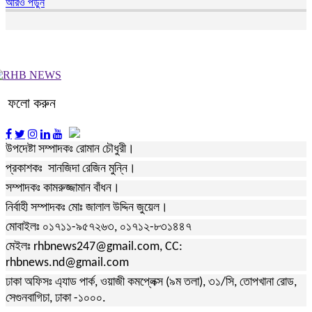
আরও পড়ুন
ফলো করুন
উপদেষ্টা সম্পাদকঃ রোমান চৌধুরী।
প্রকাশকঃ সানজিদা রেজিন মুন্নি।
সম্পাদকঃ কামরুজ্জামান বাঁধন।
নির্বাহী সম্পাদকঃ মোঃ জালাল উদ্দিন জুয়েল।
মোবাইলঃ ০১৭১১-৯৫৭২৬৩, ০১৭১২-৮৩১৪৪৭
মেইলঃ rhbnews247@gmail.com, CC:
rhbnews.nd@gmail.com
ঢাকা অফিসঃ এ্যাড পার্ক, ওয়াজী কমপ্লেক্স (৯ম তলা), ৩১/সি, তোপখানা রোড,
সেগুনবাগিচা, ঢাকা -১০০০.