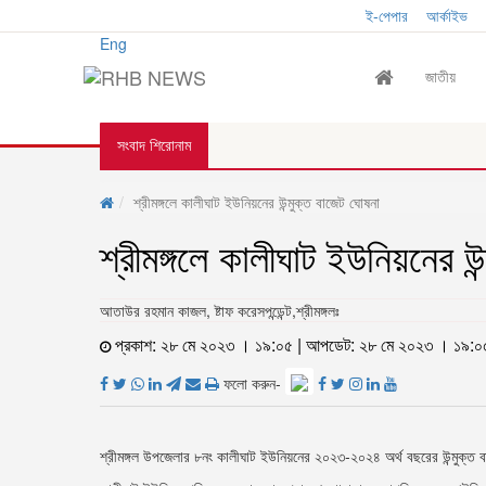
ঢাকা
শনিবার, ৮ই আগস্ট, ২০২৬ খ্রিস্টাব্দ
।
ই-পেপার
।
আর্কাইভ
।
Eng
জাতীয়
সংবাদ শিরোনাম
শ্রীমঙ্গলে কালীঘাট ইউনিয়নের উন্মুক্ত বাজেট ঘোষনা
শ্রীমঙ্গলে কালীঘাট ইউনিয়নের উ
আতাউর রহমান কাজল, ষ্টাফ করেসপন্ডেন্ট,শ্রীমঙ্গলঃ
প্রকাশ: ২৮ মে ২০২৩ । ১৯:০৫ | আপডেট: ২৮ মে ২০২৩ । ১৯:০
ফলো করুন-
শ্রীমঙ্গল উপজেলার ৮নং কালীঘাট ইউনিয়নের ২০২৩-২০২৪ অর্থ বছরের উন্মুক্ত 