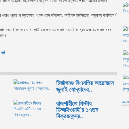
য়াশ প্রকল্পের সহযোগিতায় অনুষ্ঠিত বাজেট ঘোষণা অনুষ্ঠানে প্রধান অতিথি হিসেবে
শ প্রকল্পের ম্যানেজার পংকজ ঘোষ দস্তিদার, কালীঘাট ইউনিয়নের গন্যমান্য ব্যাক্তিবর্গ
াজার ৫৬৮ টাকা আয় ও ১ কোটি ৫৩ লাখ ৪৪ হাজার ৪৬৮ টাকা ব্যয় এবং ২১ হাজার ১০০
ায়েক।
মির্জাগঞ্জে বিএনপির আয়োজনে
জুলাই যোদ্ধাদের..
রাজশাহীতে মিস্টার
আরও 
ডিআইওয়াই’র ১৭তম
বিক্রয়কেন্দ্র..