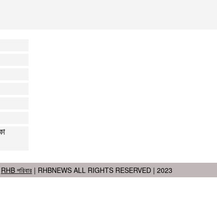
কা
RHB পরিবার
| RHBNEWS ALL RIGHTS RESERVED | 2023