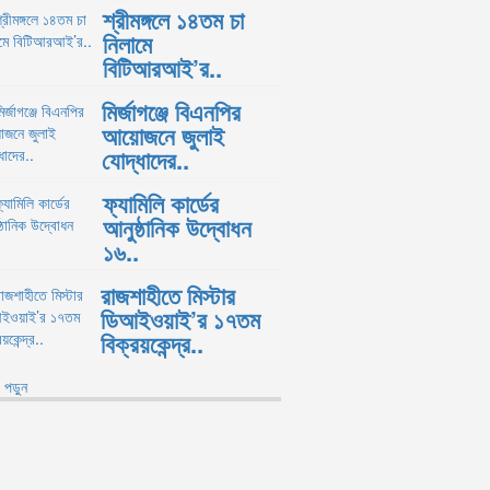
শ্রীমঙ্গলে ১৪তম চা
নিলামে
বিটিআরআই’র..
মির্জাগঞ্জে বিএনপির
আয়োজনে জুলাই
যোদ্ধাদের..
ফ্যামিলি কার্ডের
আনুষ্ঠানিক উদ্বোধন
১৬..
রাজশাহীতে মিস্টার
ডিআইওয়াই’র ১৭তম
বিক্রয়কেন্দ্র..
পড়ুন