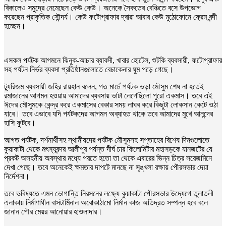
বিকালেও সমুদ্রে নেমেছেন কেউ কেউ। অনেকে সৈকতের বেঞ্চিতে বসে উপভোগ
করেছেন প্রাকৃতিক সৌন্দর্য। কেউ ফটোগ্রাফার দ্বারা আবার কেউ মুঠোফোনে ফ্রেম বন্দী
হচ্ছেন।
এসকল পর্যটক আগমনে ঝিনুক-আচার ব্যাবসী, খাবার হোটেল, শুটকি ব্যবসায়ী, ফটোগ্রাফার
সহ পর্যটন নির্ভর ব্যবসা প্রতিষ্ঠানগুলোতে বেচাকেনার ঘুম পড়ে গেছে।
ট্যুরিজম ব্যবসায়ী জহির রায়হান বলেন, গত মার্চে পর্যটক ভড়া মৌসুম শেষ না হতেই
রমাজানের আগমন হওয়ায় আমাদের ব্যবসায় ভাটা লেগেছিলো পুরো একমাস। তবে এই
ঈদের মৌসুমকে কেন্দ্র করে একমাসের বেকার সময় লাঘব করে কিছুটা লোকসান কেটে ওঠা
যাবে। তবে এভাবে যদি পর্যটকদের আগমন অব্যাহত থাকে তবে আমাদের মুখে আনন্দের
হাসি ফুটবে।
আগত পর্যটক, দর্শনার্থীসহ স্থানীয়দের পর্যটক মৌসুমসহ সপ্তাহের বিশেষ দিনগুলোতে
কুয়াকাটা থেকে মৎস্যবন্দর আলীপুর পর্যন্ত দীর্ঘ চার কিলোমিটার মহাসড়কে যানজটের যে
প্রকট অসহনীয় অবস্থার মধ্যে পরতে হতো তা থেকে এবারের ভিন্ন চিত্র সরেজমিনে
দেখা গেছে। তবে অনেকেই ক্ষমতার দাপটে মানছে না সৃঙ্খলা রক্ষায় পৌরসভার দেয়া
নির্দেশনা।
তবে ভবিষ্যতে এমন ভোগান্তি নিরসনের লক্ষ্যে কুয়াকাটা পৌরসভার উদ্যেগে তুলাতলী
এলাকায় নির্মাণাধীন বাসটার্মিনাল অবোকাঠামো নির্মান কাজ অতিদ্রত সম্পন্ন হবে বলে
জানান পৌর মেয়র আনোয়ার হাওলাদার।