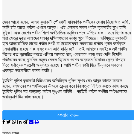
মেয়র আরো বলেন, আমরা কুয়াকাটা পৌরবাসী সার্বক্ষণিক পর্যটকের সেবায় নিয়োজিত আছি,
আমি চাই আরো পর্যটক এখানে আসুক। এই এলাকার সকল পর্যটন ব্যবসায়ীর মুখে হাসি
ফুটুক। এবং দেশের পর্যটন শিল্পে অর্থনৈতিক সমৃদ্ধির পথে এগিয়ে যাক। তবে বিশেষ করে
পদ্মা সেতুর দ্বার আমাদের সমগ্র দক্ষিণাঞ্চলের ভাগ্য খুলে দিয়েছে। ভবিষ্যতে কুয়াকাটা
হবে আন্তর্জাতিক মানের পর্যটন নগরী যা ইতোমধ্যেই সরকারের মাস্টার প্লান কার্যক্রম
চলমানাধীন রয়েছে এবং বাস্তবায়ন অতি সন্নিকটে। তাই আমাদের সবাইকে এই পর্যটন
শিল্পের খাত প্রসারিত করতে এগিয়ে আসতে হবে, একযোগে কাজ করে দেশি-বিদেশি
পর্যটকদের কাছে নান্দনিক সমুদ্র সৈকত হিসেবে দেশের অন্যতম বিনোদন কেন্দ্র উপহার
দিতে সর্বাত্বক প্রচেষ্টা অব্যাহত রয়েছে। আমি পর্যটন নগরী ঘিরে উন্নয়নে সকলের
একান্ত সহযোগীতা কামনা করছি।
ট্যুরিস্ট পুলিশ কুয়াকাটা রিজিওনের অতিরিক্ত পুলিশ সুপার মোঃ আবুল কালাম আজাদ
বলেন, রমজানের পর পর্যটকদের ভীড়কে কেন্দ্র করে নিরাপত্তা নিশ্চিত করতে কাজ করছে
ট্যুরিস্ট পুলিশ সহ অন্যান্য আইন শৃঙ্খলা বাহিনী। প্রতিটি পর্যটক দর্শনীয় স্পটগুলোতে
ভ্রাম্যমাণ টিম কাজ করছে।
শেয়ার করুন
আরও পড়ুন