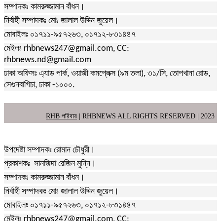
সম্পাদকঃ কামরুজ্জামান বাঁধন।
নির্বাহী সম্পাদকঃ মোঃ জালাল উদ্দিন জুয়েল।
মোবাইলঃ ০১৭১১-৯৫৭২৬৩, ০১৭১২-৮৩১৪৪৭
মেইলঃ rhbnews247@gmail.com, CC:
rhbnews.nd@gmail.com
ঢাকা অফিসঃ এ্যাড পার্ক, ওয়াজী কমপ্লেক্স (৯ম তলা), ৩১/সি, তোপখানা রোড,
সেগুনবাগিচা, ঢাকা -১০০০.
RHB পরিবার
| RHBNEWS ALL RIGHTS RESERVED | 2023
উপদেষ্টা সম্পাদকঃ রোমান চৌধুরী।
প্রকাশকঃ সানজিদা রেজিন মুন্নি।
সম্পাদকঃ কামরুজ্জামান বাঁধন।
নির্বাহী সম্পাদকঃ মোঃ জালাল উদ্দিন জুয়েল।
মোবাইলঃ ০১৭১১-৯৫৭২৬৩, ০১৭১২-৮৩১৪৪৭
মেইলঃ rhbnews247@gmail.com, CC: