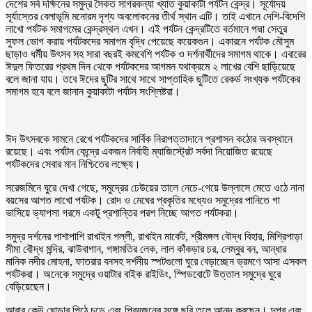
দেশের সর্ব দক্ষিনের সমুদ্র সৈকত সাগরকন্যা খ্যাত কুয়াকাটা পর্যটন কেন্দ্র। সূর্যোদয়
সূর্যাস্তের বেলাভূমি মনোরম দৃশ্য অবলোকনের তীর্থ স্থান এটি। তাই এখানে দেশি-বিদেশি
লাখো পর্যটক সমাগমের কেন্দ্রস্থল এখন। এই পর্যটন কেন্দ্রটিতে বর্তমানে পদ্মা সেতু্র
সুফল ভোগ করায় পর্যটকদের সমাগম বৃদ্ধি পেয়েছে কয়েকগুন। একারনে পর্যটক মৌসুম
ছাড়াও ধর্মীয় উৎসব সহ সারা বছরই কমবেশি পর্যটক ও দর্শনার্থীদের সমাগম থাকে। এবারের
ঈদুল ফিতরের প্রথম দিন থেকে পর্যটকদের আগমন যথাক্রমে ২ লাখের বেশি ছাড়িয়েছে
বলে জানা যায়। তবে ঈদের ছুটির সাথে সাথে সাপ্তাহিক ছুটিতে রেকর্ড সংখ্যক পর্যটকের
সমাগম হবে বলে জানান কুয়াকাটা পর্যটন সংশ্লিষ্টরা।
ঈদ উৎসবকে সামনে রেখে পর্যটকদের সার্বিক নিরাপত্তাদানে প্রশাসন কঠোর অবস্থানে
রয়েছে। এবং পর্যটন কেন্দ্রে একজন নির্বাহী ম্যাজিস্ট্রেট সর্বদা নিয়োজিত রয়েছে
পর্যটকদের সেবার মান নিশ্চিতের লক্ষ্যে।
সরেজমিনে ঘুরে দেখা গেছে, সমুদ্রের ঢেউয়ের তালে নেচে-গেয়ে উল্লাসে মেতে ওঠে নানা
বয়সের আগত লাখো পর্যটক। রোদ ও মেঘের প্রকৃতির মধ্যেও সমুদ্রের পানিতে গা
ভাসিয়ে ভ্যাপসা গরমে একটু প্রশান্তির পরশ নিচ্ছে আগত পর্যটকরা।
সমুদ্র দর্শনের পাশাপাশি রাখাইন পল্লী, রাখাইন মার্কেট, শ্রীমঙ্গল বৌদ্ধ বিহার, মিশ্রিপাড়া
সীমা বৌদ্ধ মন্দির, ঝাউবাগান, গঙ্গামতির লেক, লাল কাঁকড়ার চর, লেম্বুর বন, আন্ধার
মানিক নদীর মোহনা, ফাতরার বনসহ দর্শনীয় স্পটগুলো ঘুরে বেড়াচ্ছেন ভ্রমণে আসা এসকল
পর্যটকরা। অনেকে সমুদ্রে ওয়াটার বাইক রাইডিং, স্পিডবোটে উত্তাল সমুদ্রে ঘুরে
বেড়িয়েছেন।
আবার কেউ ঘোড়ার পিঠে চড়ে এবং প্রিয়জনের সঙ্গে ছবি তুলে আনন্দ করছেন। দুপুর এবং