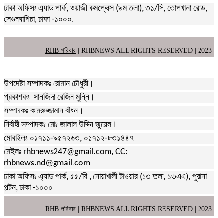
ঢাকা অফিসঃ এ্যাড পার্ক, ওয়াজী কমপ্লেক্স (৯ম তলা), ৩১/সি, তোপখানা রোড,
সেগুনবাগিচা, ঢাকা -১০০০.
RHB পরিবার
| RHBNEWS ALL RIGHTS RESERVED | 2023
উপদেষ্টা সম্পাদকঃ রোমান চৌধুরী।
প্রকাশকঃ সানজিদা রেজিন মুন্নি।
সম্পাদকঃ কামরুজ্জামান বাঁধন।
নির্বাহী সম্পাদকঃ মোঃ জালাল উদ্দিন জুয়েল।
মোবাইলঃ ০১৭১১-৯৫৭২৬৩, ০১৭১২-৮৩১৪৪৭
মেইলঃ rhbnews247@gmail.com, CC:
rhbnews.nd@gmail.com
ঢাকা অফিসঃ এ্যাড পার্ক, ৫৫/বি , নোয়াখালী টাওয়ার (১৩ তলা, ১৩এএ), পুরানা
পল্টন, ঢাকা -১০০০
RHB পরিবার
| RHBNEWS ALL RIGHTS RESERVED | 2023