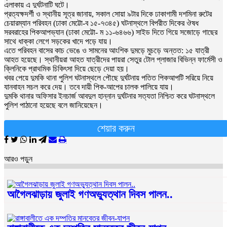
এলাকায় এ দুর্ঘটনাটি ঘটে।
প্রত্যক্ষদর্শী ও স্থানীয় সূত্র জানায়, সকাল সোয়া ৯টার দিকে ঢাকাগামী দশমিনা রুটের
চেয়ারম্যান পরিবহন (ঢাকা মেট্টো-ব ১৫-৭৩৪৫) ঘটনাস্থলে বিপরীত দিকের ঔষধ
সরবরাহের পিকআপভ্যান (ঢাকা মেট্টো- ম ১১-৬৪৬৬) সাইড দিতে গিয়ে সজোড়ে গাছের
সাথে ধাক্কা লেগে সড়কের খাদে পড়ে যায়।
এতে পরিবহন বাসের কাচ ভেঙে ও সামনের আংশিক দুমড়ে মুচড়ে অন্তত: ১৫ যাত্রী
আহত হয়েছে। স্থানীয়রা আহত যাত্রীদের পায়রা সেতুর টোল প্লাজার বিভিন্ন ফার্মেসী ও
ক্লিনিকে প্রাথমিক চিকিৎসা দিয়ে ছেড়ে দেয়া হয়।
খবর পেয়ে দুমকি থানা পুলিশ ঘটনাস্থলে পৌছে দুর্ঘটনায় পতিত পিকআপটি সরিয়ে নিয়ে
যানবাহন সচল করে দেয়। তবে দায়ী পিক-আপের চালক পালিয়ে যায়।
দুমকি থানার অফিসার ইনচার্জ আবদুল হান্নান দুর্ঘটনার সত্যতা নিশ্চিত করে ঘটনাস্থলে
পুলিশ পাঠানো হয়েছে বলে জানিয়েছেন।
শেয়ার করুন
আরও পড়ুন
আগৈলঝাড়ায় জুলাই গণঅভ্যুত্থান দিবস পালন..